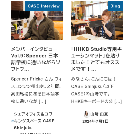
CASE Interview
Blog
メンバーインタビュー
「HHKB Studio専用キ
Vol.9：Spencer 日本
ューシンマット」を貼り
語学校に通いながらソ
ました！とてもオスス
フトウ…
メです！…
Spencer Fricke さん ウィ
みなさん、こんにちは！
スコンシン州出身。２年間、
CASE Shinjuku（以下
高田馬場にある日本語学
CASE）の山﨑です。
校に通いなが […]
HHKBキーボードの公 […]
シェアオフィス＆コワー
山﨑 由夏
キングスペース CASE
2024年7月1日
投稿日
Shinjuku