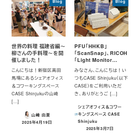
Blog
Blog
世界の料理 福建省編～
PFU「HHKB」
柳さんの手料理～を開
「ScanSnap」、RICOH
催しました！
「Light Monitor…
こんにちは！新宿区高田
みなさん、こんにちは！い
馬場にあるシェアオフィス
つもCASE Shinjuku（以下
＆コワーキングスペース
CASE）をご利用いただ
CASE Shinjukuの山﨑
き、ありがとうご […]
[…]
シェアオフィス＆コワー
キングスペース CASE
山﨑 由夏
Shinjuku
2025年4月19日
投稿日
2025年3月7日
投稿日