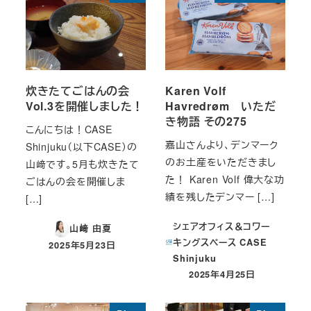
炊きたてごはんの会
Karen Volf
Vol.3を開催しました！
Havredrøm いただ
き物語 その275
こんにちは！CASE
嘉山さんより、デンマーク
Shinjuku（以下CASE）の
のお土産をいただきまし
山﨑です。5月も炊きたて
た！ Karen Volf 偉大な功
ごはんの会を開催しま
績を残したデンマー […]
[…]
シェアオフィス＆コワー
山﨑 由夏
キングスペース CASE
2025年5月23日
投稿日
Shinjuku
2025年4月25日
投稿日