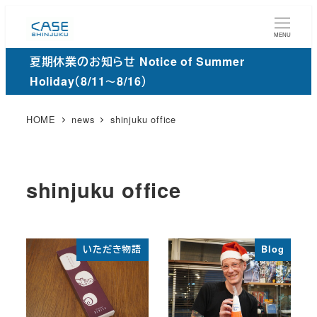
メ
イ
MENU
ン
夏期休業のお知らせ Notice of Summer
コ
Holiday（8/11～8/16）
ン
テ
HOME
news
shinjuku office
ン
ツ
へ
shinjuku office
移
動
いただき物語
Blog