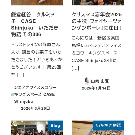
鎌倉紅谷 クルミッ
クリスマス忘年会2025
子 CASE
の主役「フォイヤーツァ
Shinjuku いただき
ンゲンボーレ」に注目！
物語 その306
こんにちは！新宿区高田
トラストレインの篠原さん
馬場にあるシェアオフィス
より、鎌倉のお菓子をいた
＆コワーキングスペース
だきました！どうもありが
CASE Shinjukuの山﨑
とうございます！ 第25回
[…]
神 […]
山﨑 由夏
シェアオフィス＆コワー
2026年1月14日
投稿日
キングスペース CASE
Shinjuku
2026年3月26日
投稿日
Blog
いただき物語