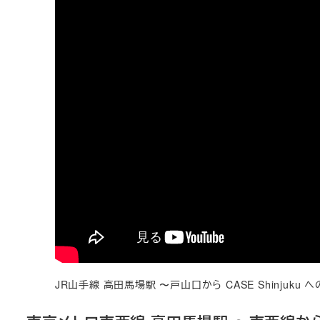
JR山手線 高田馬場駅 〜戸山口から CASE Shinjuku 