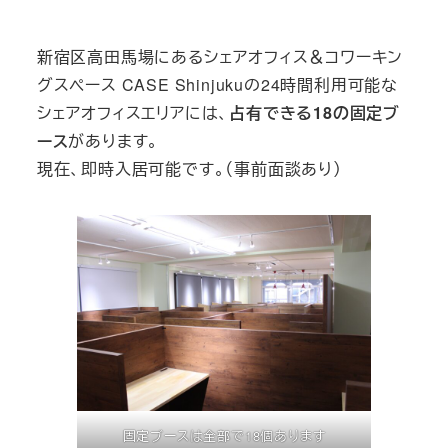
テ
テ
テ
ゴ
ゴ
ゴ
新宿区高田馬場にあるシェアオフィス＆コワーキン
リ
リ
リ
グスペース CASE Shinjukuの24時間利用可能な
ー
ー
ー
シェアオフィスエリアには、
占有できる18の固定ブ
ース
があります。
現在、即時入居可能です。（事前面談あり）
固定ブースは全部で18個あります