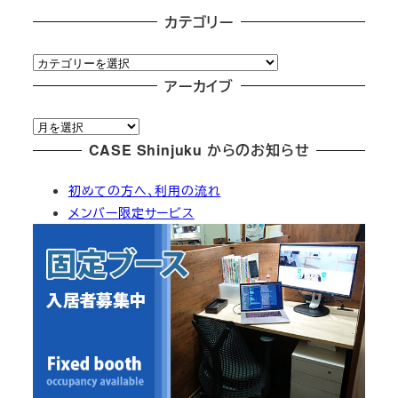
カテゴリー
カ
テ
アーカイブ
ゴ
ア
リ
ー
CASE Shinjuku からのお知らせ
ー
カ
初めての方へ、利用の流れ
イ
メンバー限定サービス
ブ