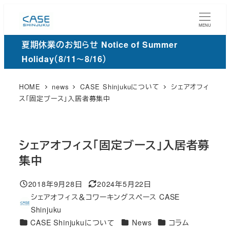
メ
イ
MENU
ン
夏期休業のお知らせ Notice of Summer
コ
Holiday（8/11～8/16）
ン
テ
HOME
news
CASE Shinjukuについて
シェアオフィ
ン
ス「固定ブース」入居者募集中
ツ
へ
移
シェアオフィス「固定ブース」入居者募
動
集中
2018年9月28日
2024年5月22日
投稿日
更
シェアオフィス＆コワーキングスペース CASE
新
著
Shinjuku
日
者
カ
カ
カ
CASE Shinjukuについて
News
コラム