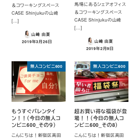
馬場にあるシェアオフィス
＆コワーキングスペース
＆コワーキングスペース
CASE Shinjukuの山﨑
CASE Shinjukuの山﨑
[…]
[…]
山﨑 由夏
山﨑 由夏
2019年3月26日
投稿日
2019年2月9日
投稿日
無人コンビニ600
無人コンビニ600
もうすぐバレンタイ
超お買い得な福袋が登
ン！！（今日の無人コ
場！！（今日の無人コ
ンビニ600_その９）
ンビニ600_その8）
こんにちは！新宿区高田
こんにちは！新宿区高田