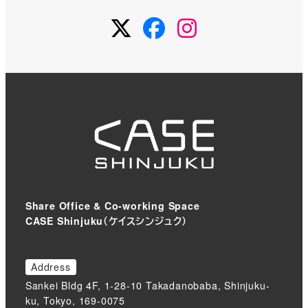
ペ
Twitter
Facebook
Instagram
ー
ジ
送
り
Share Office & Co-working Space
CASE Shinjuku（ケイスシンジュク）
Address
Sankei Bldg 4F, 1-28-10 Takadanobaba, Shinjuku-
ku, Tokyo, 169-0075