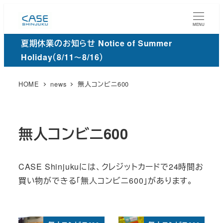
メ
イ
MENU
ン
夏期休業のお知らせ Notice of Summer
コ
Holiday（8/11～8/16）
ン
テ
HOME
news
無人コンビニ600
ン
ツ
へ
無人コンビニ600
移
動
CASE Shinjukuには、クレジットカードで24時間お
買い物ができる「無人コンビニ600」があります。