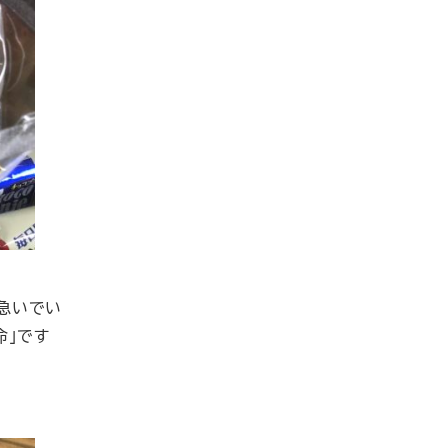
急いでい
命」です