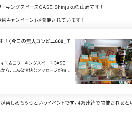
ゴ
ングスペースCASE Shinjukuの山﨑です！
リ
ー
当地物キャンペーン」が開催されています！
す！（今日の無人コンビニ600_そ
フィス＆コワーキングスペースCASE
INEから、こんな愉快なメッセージが届…
物が楽しめちゃうというイベントです。4週連続で開催されると