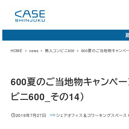
メ
イ
ン
コ
夏
ン
テ
HOME
news
無人コンビニ600
600夏のご当地物キャンペ
ン
ツ
へ
600夏のご当地物キャンペ
移
動
ビニ600_その14）
2019年7月27日
シェアオフィス＆コワーキングスペース CAS
投稿日
著
者