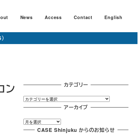
out
News
Access
Contact
English
6）
カテゴリー
コン
カ
テ
アーカイブ
ゴ
ア
リ
ー
CASE Shinjuku からのお知らせ
ー
カ