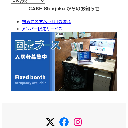
ア
リ
ー
CASE Shinjuku からのお知らせ
ー
カ
初めての方へ、利用の流れ
イ
メンバー限定サービス
ブ
Twitter
Facebook
Instagram