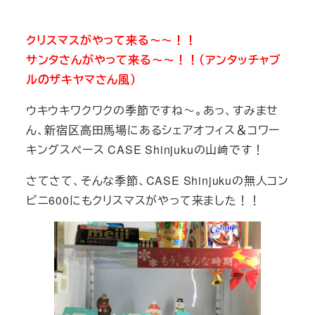
テ
ゴ
クリスマスがやって来る～～！！
リ
サンタさんがやって来る～～！！（アンタッチャブ
ー
ルのザキヤマさん風）
ウキウキワクワクの季節ですね～。あっ、すみませ
ん、新宿区高田馬場にあるシェアオフィス＆コワー
キングスペース CASE Shinjukuの山﨑です！
さてさて、そんな季節、CASE Shinjukuの無人コン
ビニ600にもクリスマスがやって来ました！！