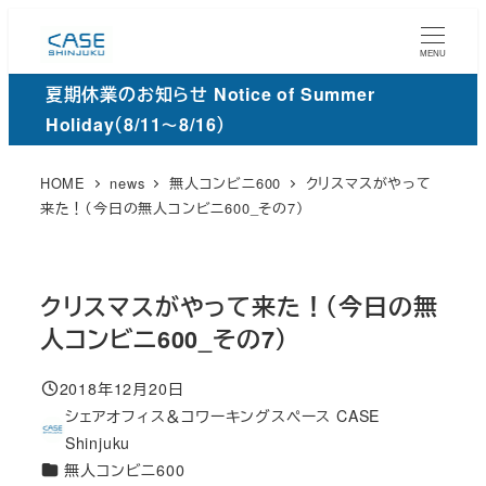
メ
イ
MENU
ン
夏期休業のお知らせ Notice of Summer
コ
Holiday（8/11～8/16）
ン
テ
HOME
news
無人コンビニ600
クリスマスがやって
ン
来た！（今日の無人コンビニ600_その7）
ツ
へ
移
クリスマスがやって来た！（今日の無
動
人コンビニ600_その7）
2018年12月20日
投稿日
シェアオフィス＆コワーキングスペース CASE
著
Shinjuku
者
カ
無人コンビニ600