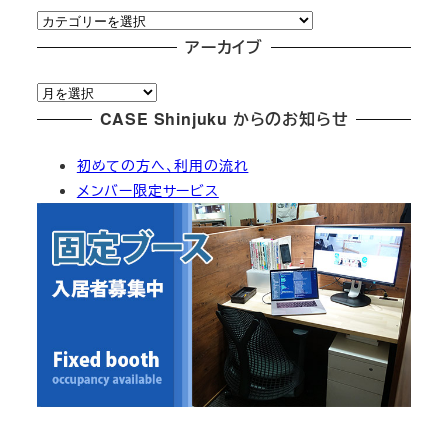
カ
テ
アーカイブ
ゴ
ア
リ
ー
CASE Shinjuku からのお知らせ
ー
カ
初めての方へ、利用の流れ
イ
メンバー限定サービス
ブ