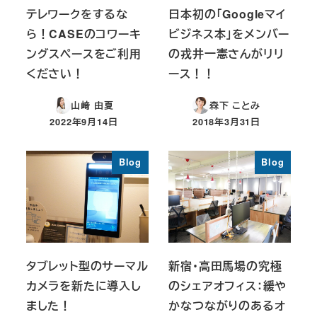
テレワークをするな
日本初の「Googleマイ
ら！CASEのコワーキ
ビジネス本」をメンバー
ングスペースをご利用
の戎井一憲さんがリリ
ください！
ース！！
山﨑 由夏
森下 ことみ
2022年9月14日
2018年3月31日
投稿日
投稿日
Blog
Blog
タブレット型のサーマル
新宿・高田馬場の究極
カメラを新たに導入し
のシェアオフィス：緩や
ました！
かなつながりのあるオ