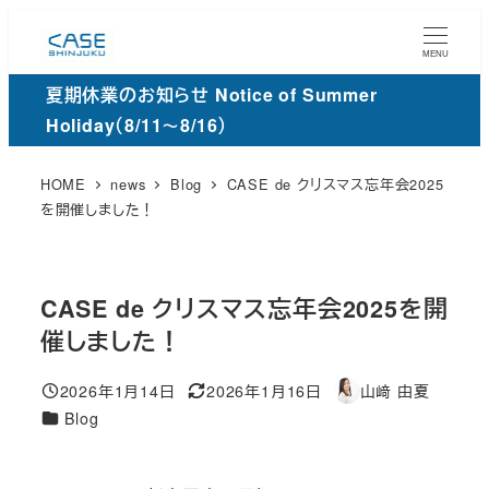
メ
イ
MENU
ン
夏期休業のお知らせ Notice of Summer
コ
Holiday（8/11～8/16）
ン
テ
HOME
news
Blog
CASE de クリスマス忘年会2025
ン
を開催しました！
ツ
へ
移
CASE de クリスマス忘年会2025を開
動
催しました！
2026年1月14日
2026年1月16日
山﨑 由夏
投稿日
更
著
カ
Blog
新
者
テ
日
ゴ