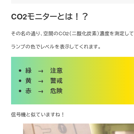
CO2モニターとは！？
その名の通り、空間のCO2（二酸化炭素）濃度を測定し
ランプの色でレベルを表示してくれます。
緑 → 注意
黄 → 警戒
赤 → 危険
信号機と似ていますね！