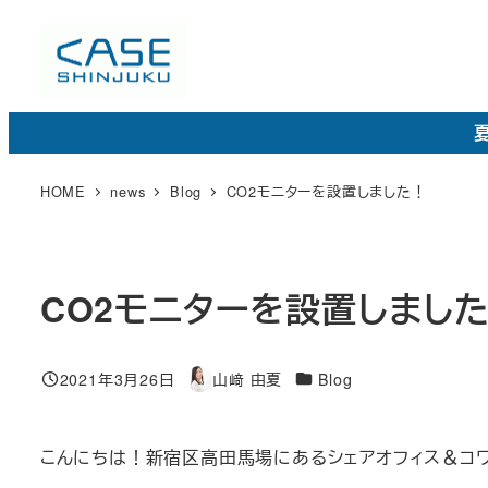
メ
イ
ン
コ
夏
ン
テ
HOME
news
Blog
CO2モニターを設置しました！
ン
ツ
へ
CO2モニターを設置しまし
移
動
カ
2021年3月26日
山﨑 由夏
Blog
投稿日
著
テ
者
ゴ
こんにちは！新宿区高田馬場にあるシェアオフィス＆コワーキ
リ
ー