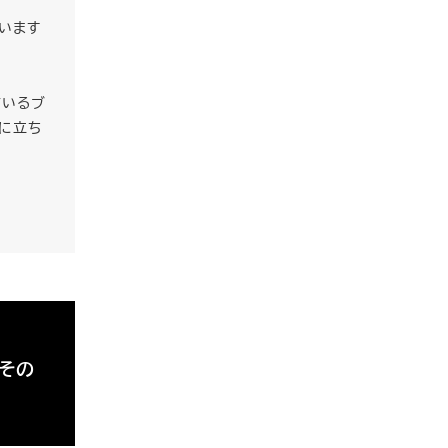
います
ているブ
Eに立ち
報その