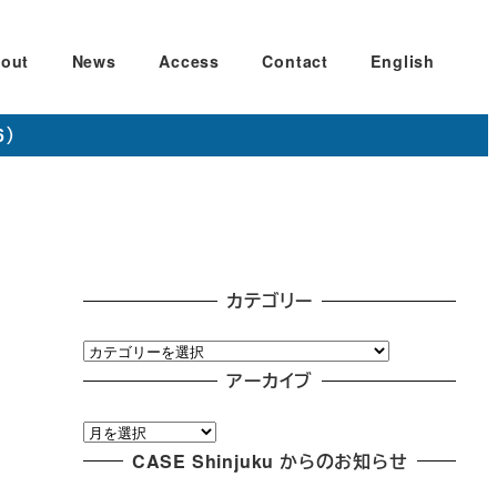
out
News
Access
Contact
English
6）
カテゴリー
カ
テ
アーカイブ
ゴ
ア
リ
ー
CASE Shinjuku からのお知らせ
ー
カ