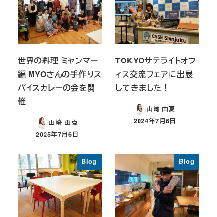
世界の料理 ミャンマー
TOKYOサテライトオフ
編 MYOさんの手作りス
ィス交流フェアに出展
パイスカレーの会を開
してきました！
催
山﨑 由夏
2024年7月6日
山﨑 由夏
投稿日
2025年7月6日
投稿日
Blog
Blog