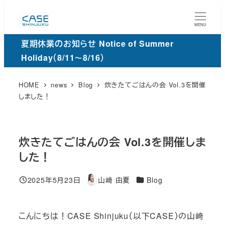
メ
イ
MENU
ン
夏期休業のお知らせ Notice of Summer
コ
Holiday（8/11～8/16）
ン
テ
HOME
news
Blog
炊きたてごはんの会 Vol.3を開催
ン
しました！
ツ
へ
移
炊きたてごはんの会 Vol.3を開催しま
動
した！
カ
2025年5月23日
山﨑 由夏
Blog
投稿日
著
テ
者
ゴ
こんにちは！CASE Shinjuku（以下CASE）の山﨑
リ