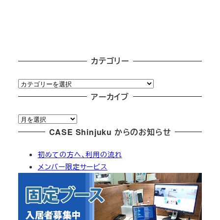
カテゴリー
カ
テ
アーカイブ
ゴ
ア
リ
ー
CASE Shinjuku からのお知らせ
ー
カ
初めての方へ、利用の流れ
イ
メンバー限定サービス
ブ