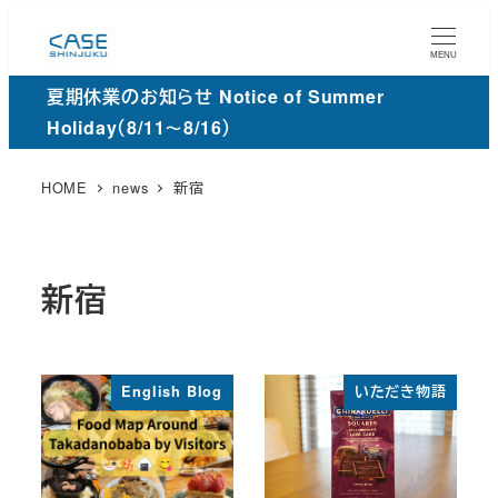
メ
イ
MENU
ン
夏期休業のお知らせ Notice of Summer
コ
Holiday（8/11～8/16）
ン
テ
HOME
news
新宿
ン
ツ
へ
新宿
移
動
English Blog
いただき物語