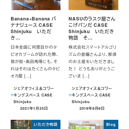
Banana×Banana バ
NASUのラスク屋さん
ナナジュース CASE
こげパンだ CASE
Shinjuku いただ
Shinjuku いただき
き…
物語 そ…
日本全国に何度目かのタ
株式会社スマートアルゴリ
ピオカブームが訪れた際、
ズムの齋藤さんより、那須
我が街・高田馬場にも、そ
のお土産をいただきまし
れはそれはたくさんのタピ
た！ どうもありがとうご
オカ屋 […]
ざいま […]
シェアオフィス＆コワー
シェアオフィス＆コワー
キングスペース CASE
キングスペース CASE
Shinjuku
Shinjuku
2021年1月25日
2019年8月6日
投稿日
投稿日
いただき物語
Blog