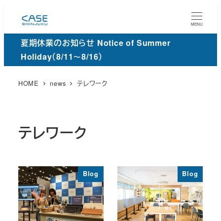
メ
イ
MENU
ン
夏期休業のお知らせ Notice of Summer
コ
Holiday（8/11～8/16）
ン
テ
HOME
news
テレワーク
ン
ツ
へ
テレワーク
移
動
Blog
Blog