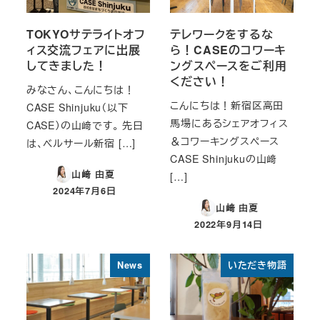
TOKYOサテライトオフ
テレワークをするな
ィス交流フェアに出展
ら！CASEのコワーキ
してきました！
ングスペースをご利用
ください！
みなさん、こんにちは！
こんにちは！新宿区高田
CASE Shinjuku（以下
馬場にあるシェアオフィス
CASE）の山﨑です。 先日
＆コワーキングスペース
は、ベルサール新宿 […]
CASE Shinjukuの山﨑
山﨑 由夏
[…]
2024年7月6日
投稿日
山﨑 由夏
2022年9月14日
投稿日
News
いただき物語