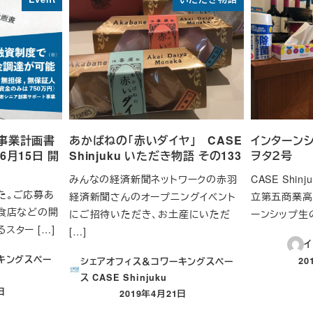
「事業計画書
あかばねの「赤いダイヤ」 CASE
インターンシ
6月15日 開
Shinjuku いただき物語 その133
ヲタ２号
みんなの経済新聞ネットワークの赤羽
CASE Shi
た。ご応募あ
経済新聞さんのオープニングイベント
立第五商業高
飲食店などの開
にご招待いただき、お土産にいただ
ーンシップ生の
スター […]
[…]
イ
キングスペー
20
シェアオフィス＆コワーキングスペー
投
ス CASE Shinjuku
日
2019年4月21日
投稿日