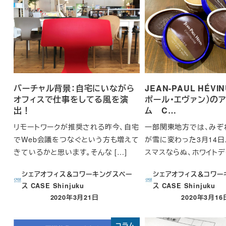
バーチャル背景：自宅にいながら
JEAN-PAUL HÉV
オフィスで仕事をしてる風を演
ポール・エヴァン）の
出！
ム C…
リモートワークが推奨される昨今、自宅
一部関東地方では、みぞ
でWeb会議をつなぐという方も増えて
が雪に変わった3月14日
きているかと思います。そんな […]
スマスならぬ、ホワイトデー
シェアオフィス＆コワーキングスペー
シェアオフィス＆コワー
ス CASE Shinjuku
ス CASE Shinjuku
2020年3月21日
2020年3月16
投稿日
投稿日
コラム