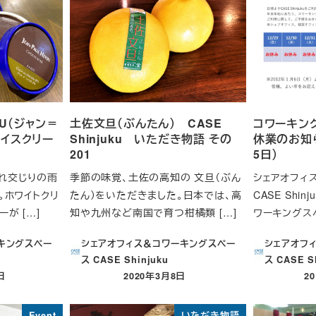
INU（ジャン＝
土佐文旦（ぶんたん） CASE
コワーキン
アイスクリー
Shinjuku いただき物語 その
休業のお知ら
201
5日）
れ交じりの雨
季節の味覚、土佐の高知の 文旦（ぶん
シェアオフィ
。ホワイトクリ
たん）をいただきました。日本では、高
CASE Shi
が […]
知や九州など南国で育つ柑橘類 […]
ワーキングスペ
キングスペー
シェアオフィス＆コワーキングスペー
シェアオフ
ス CASE Shinjuku
ス CASE S
日
2020年3月8日
2
投稿日
投
Event
いただき物語