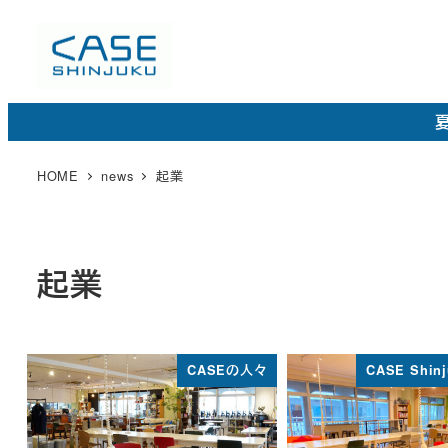
メ
イ
ン
コ
夏
ン
テ
HOME
news
起業
ン
ツ
へ
起業
移
動
CASEの人々
CASE Shi