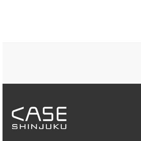
投
稿
の
ペ
ー
ジ
送
り