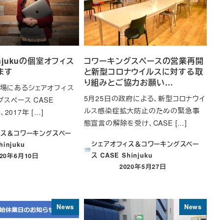
injukuの個室オフィス
コワーキングスペースの営業再開
ます
と新型コロナウイルスに対する取
り組みとご協力お願い…
場にあるシェアオフィス
5月25日の政府による、新型コロナウイ
スペース CASE
ルス感染症拡大防止のための緊急事
、2017年 […]
態宣言の解除を受け、CASE […]
ィス＆コワーキングスペー
シェアオフィス＆コワーキングスペー
hinjuku
ス CASE Shinjuku
020年6月10日
稿日
2020年5月27日
投稿日
News
News