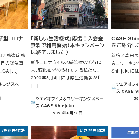
の 新型コロナ
「新しい生活様式」応援！入会金
CASE Sh
無料で利用開始（本キャンペーン
をご紹介し
は終了しました）
コロナ感染症感
新宿区高田馬
新型コロナウイルス感染症の流行以
度目の緊急事
＆コワーキング
来、変化を求められている私たち。
A […]
Shinjukuには
2020年5月4日には厚生労働省が「
キングスペー
シェアオフ
[…]
ス CASE S
日
2
シェアオフィス＆コワーキングスペー
投
ス CASE Shinjuku
2020年6月16日
投稿日
いただき物語
いただき物語