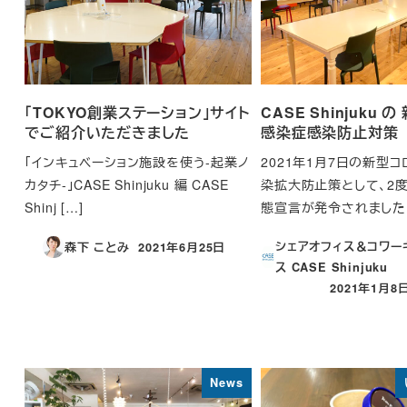
「TOKYO創業ステーション」サイト
CASE Shinjuku 
でご紹介いただきました
感染症感染防止対策
「インキュベーション施設を使う-起業ノ
2021年1月7日の新型
カタチ-」CASE Shinjuku 編 CASE
染拡大防止策として、2
Shinj […]
態宣言が発令されました。C
シェアオフィス＆コワー
森下 ことみ
2021年6月25日
投稿日
ス CASE Shinjuku
2021年1月8
投稿日
News