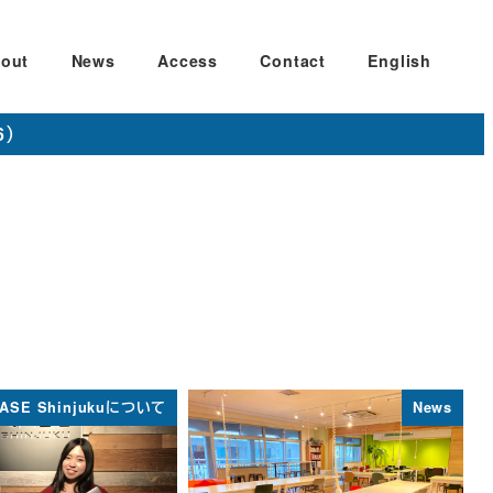
out
News
Access
Contact
English
6）
ASE Shinjukuについて
News