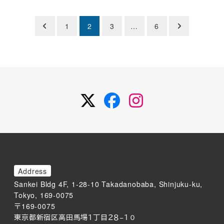
1
2
3
…
6
Twitter
Facebook
Instagram
Address
Sankei Bldg 4F, 1-28-10 Takadanobaba, Shinjuku-ku,
Tokyo, 169-0075
〒169-0075
東京都新宿区高田馬場１丁目２８−１０