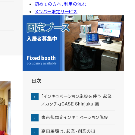
初めての方へ、利用の流れ
イ
メンバー限定サービス
ブ
目次
「インキュベーション施設を使う-起業
ノカタチ-」CASE Shinjuku 編
東京都認定インキュベーション施設
高田馬場は、起業・創業の街