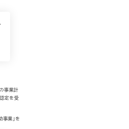
ー
設の事業計
が認定を受
助事業」を