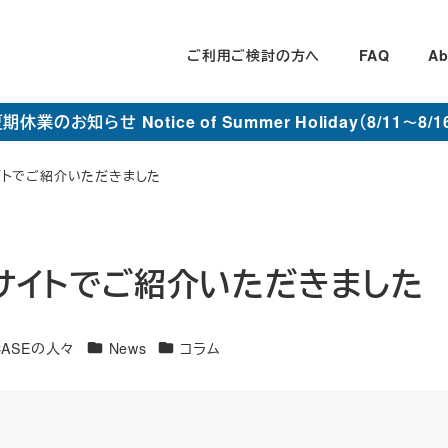
ご利用ご検討の方へ
FAQ
Ab
期休業のお知らせ Notice of Summer Holiday（8/11～8/1
サイトでご紹介いただきました
」サイトでご紹介いただきました
カ
カ
CASEの人々
News
コラム
テ
テ
ゴ
ゴ
リ
リ
ー
ー