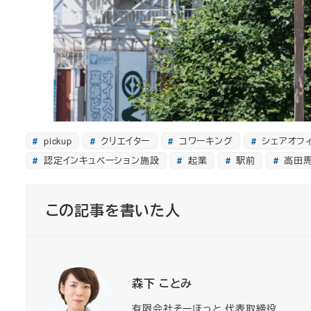
pickup
クリエイター
コワーキング
シェアオフ
認定インキュベーション施設
起業
駅前
高田
この記事を書いた人
森下 ことみ
有限会社そーほっと 代表取締役