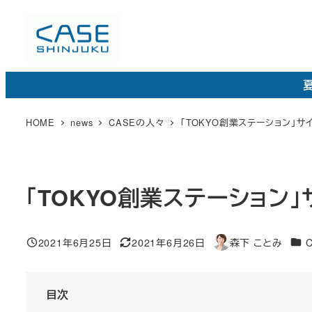
メ
イ
ン
コ
夏
ン
テ
HOME
news
CASEの人々
「TOKYO創業ステーション」
ン
ツ
へ
「TOKYO創業ステーション
移
動
カ
2021年6月25日
2021年6月26日
森下 ことみ
投稿日
更
著
テ
新
者
ゴ
日
目次
リ
ー