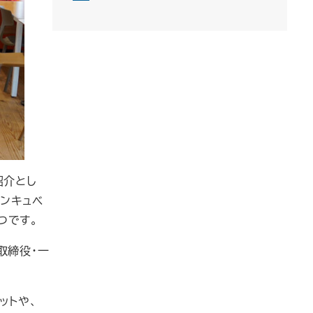
紹介とし
インキュベ
つです。
表取締役・一
ットや、