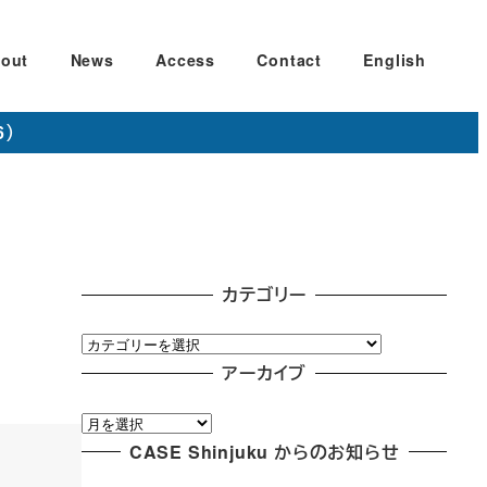
out
News
Access
Contact
English
6）
カテゴリー
カ
テ
アーカイブ
ゴ
ア
リ
ー
CASE Shinjuku からのお知らせ
ー
カ