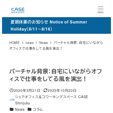
メ
イ
MENU
ン
夏期休業のお知らせ Notice of Summer
コ
Holiday（8/11～8/16）
ン
テ
HOME
news
News
バーチャル背景：自宅にいながら
ン
オフィスで仕事をしてる風を演出！
ツ
へ
移
バーチャル背景：自宅にいながらオフ
動
ィスで仕事をしてる風を演出！
2020年3月21日
2023年10月20日
投稿日
更
シェアオフィス＆コワーキングスペース CASE
新
著
Shinjuku
日
者
カ
カ
News
コラム