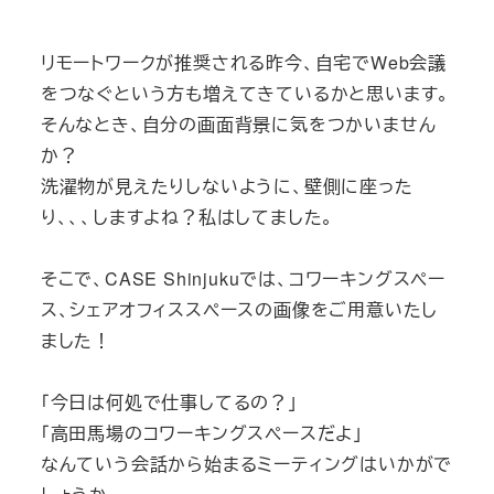
テ
テ
ゴ
ゴ
リモートワークが推奨される昨今、自宅でWeb会議
リ
リ
をつなぐという方も増えてきているかと思います。
ー
ー
そんなとき、自分の画面背景に気をつかいません
か？
洗濯物が見えたりしないように、壁側に座った
り、、、しますよね？私はしてました。
そこで、CASE Shinjukuでは、コワーキングスペー
ス、シェアオフィススペースの画像をご用意いたし
ました！
「今日は何処で仕事してるの？」
「高田馬場のコワーキングスペースだよ」
なんていう会話から始まるミーティングはいかがで