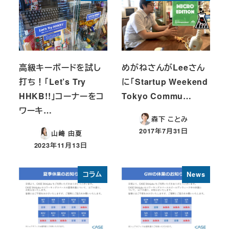
高級キーボードを試し
めがねさんがLeeさん
打ち！「Let’s Try
に「Startup Weekend
HHKB!!」コーナーをコ
Tokyo Commu…
ワーキ…
森下 ことみ
2017年7月31日
山﨑 由夏
投稿日
2023年11月13日
投稿日
コラム
News