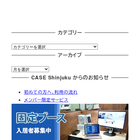
カテゴリー
カ
テ
アーカイブ
ゴ
ア
リ
ー
CASE Shinjuku からのお知らせ
ー
カ
初めての方へ、利用の流れ
イ
メンバー限定サービス
ブ