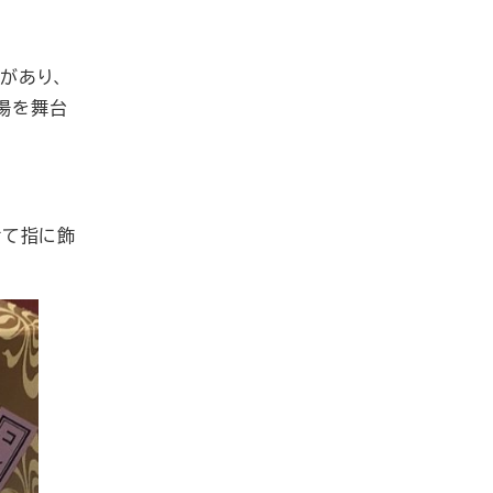
があり、
場を舞台
けて指に飾