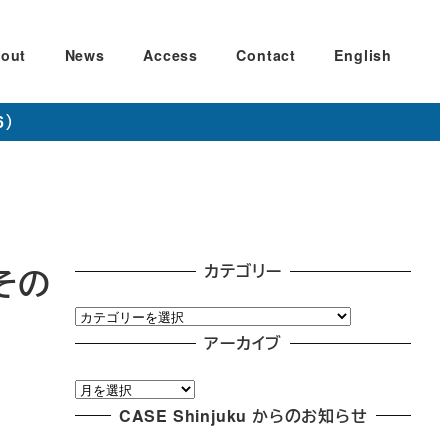
out
News
Access
Contact
English
6）
カテゴリー
 その
カ
テ
アーカイブ
ゴ
ア
リ
ー
CASE Shinjuku からのお知らせ
ー
カ