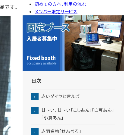
初めての方へ、利用の流れ
イ
品です。
メンバー限定サービス
ブ
目次
赤いダイヤと言えば
甘～い、甘～い「こしあん」「白豆あん」
「小倉あん」
赤羽名物「せんべろ」