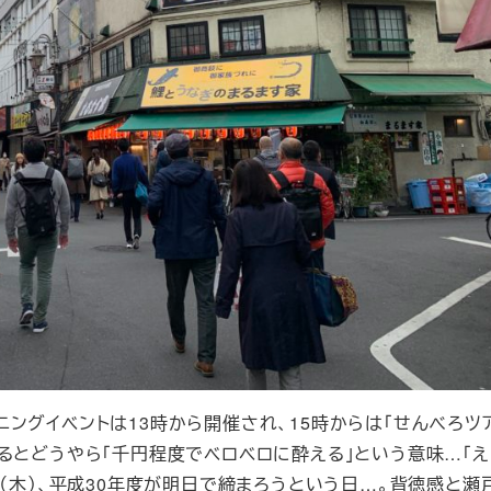
ングイベントは13時から開催され、15時からは「せんべろツ
るとどうやら「千円程度でベロベロに酔える」という意味…「え
日（木）、平成30年度が明日で締まろうという日…。背徳感と瀬