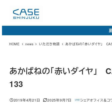
メ
イ
ン
コ
夏
ン
テ
HOME
news
いただき物語
あかばねの「赤いダイヤ」 CASE
ン
ツ
へ
あかばねの「赤いダイヤ」 CAS
移
動
133
2019年4月21日
2025年9月7日
シェアオフィス＆コワー
投稿日
更
著
新
者