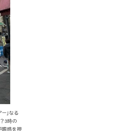
アー」なる
？3時の
戸際感を押