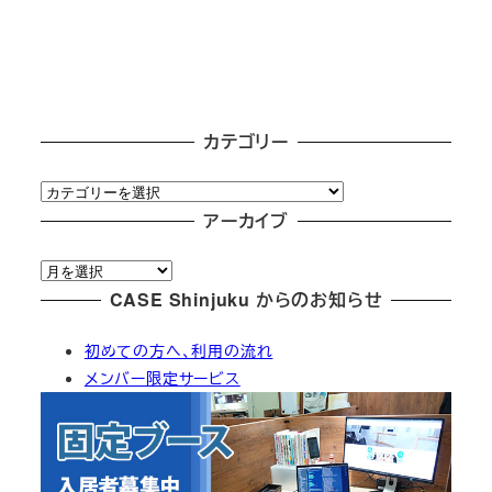
カテゴリー
カ
テ
アーカイブ
ゴ
ア
リ
ー
CASE Shinjuku からのお知らせ
ー
カ
初めての方へ、利用の流れ
イ
メンバー限定サービス
ブ