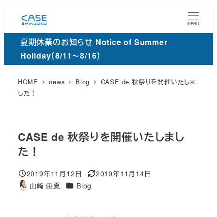
メ
イ
MENU
ン
夏期休業のお知らせ Notice of Summer
コ
Holiday（8/11～8/16）
ン
テ
HOME
news
Blog
CASE de 秋祭りを開催いたしま
ン
した！
ツ
へ
移
CASE de 秋祭りを開催いたしまし
動
た！
2019年11月12日
2019年11月14日
投稿日
更
カ
山﨑 由夏
Blog
著
新
テ
者
日
ゴ