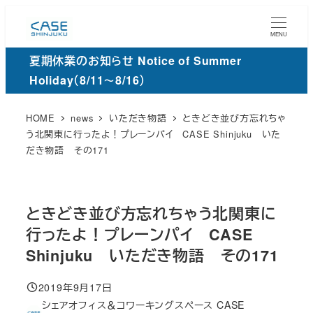
メ
イ
MENU
ン
夏期休業のお知らせ Notice of Summer
コ
Holiday（8/11～8/16）
ン
テ
HOME
news
いただき物語
ときどき並び方忘れちゃ
ン
う北関東に行ったよ！プレーンパイ CASE Shinjuku いた
だき物語 その171
ツ
へ
移
動
ときどき並び方忘れちゃう北関東に
行ったよ！プレーンパイ CASE
Shinjuku いただき物語 その171
2019年9月17日
投稿日
シェアオフィス＆コワーキングスペース CASE