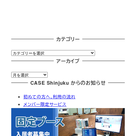
カテゴリー
カ
テ
アーカイブ
ゴ
ア
リ
ー
CASE Shinjuku からのお知らせ
ー
カ
初めての方へ、利用の流れ
イ
メンバー限定サービス
ブ