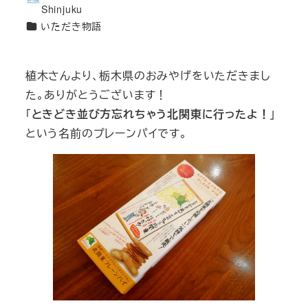
著
Shinjuku
者
カ
いただき物語
テ
ゴ
植木さんより、栃木県のおみやげをいただきまし
リ
た。ありがとうございます！
ー
「
ときどき並び方忘れちゃう北関東に行ったよ！
」
という名前のプレーンパイです。