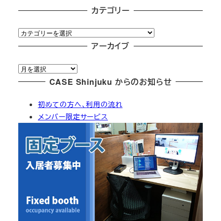
カテゴリー
カ
テ
アーカイブ
ゴ
ア
リ
ー
CASE Shinjuku からのお知らせ
ー
カ
初めての方へ、利用の流れ
イ
メンバー限定サービス
ブ