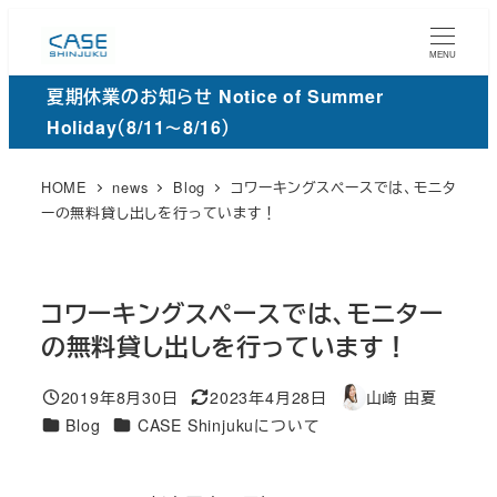
メ
イ
MENU
ン
夏期休業のお知らせ Notice of Summer
コ
Holiday（8/11～8/16）
ン
テ
HOME
news
Blog
コワーキングスペースでは、モニタ
ン
ーの無料貸し出しを行っています！
ツ
へ
移
コワーキングスペースでは、モニター
動
の無料貸し出しを行っています！
2019年8月30日
2023年4月28日
山﨑 由夏
投稿日
更
著
カ
カ
Blog
CASE Shinjukuについて
新
者
テ
テ
日
ゴ
ゴ