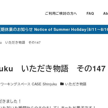
ご利用ご検討の方へ
FAQ
Ab
期休業のお知らせ Notice of Summer Holiday（8/11～8/1
juku いただき物語 その147
njuku いただき物語 その147
カ
ーキングスペース CASE Shinjuku
いただき物語
テ
ゴ
だきました！
リ
いただいた瞬間からウキウキしてしまったお菓子です！
ー