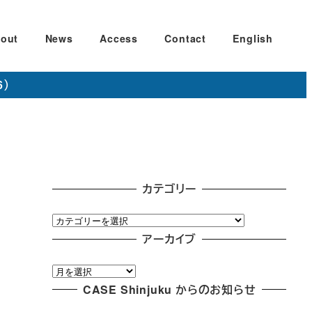
out
News
Access
Contact
English
6）
カテゴリー
カ
テ
アーカイブ
ゴ
ア
リ
ー
CASE Shinjuku からのお知らせ
ー
カ