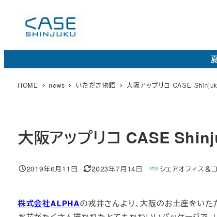
メ
イ
ン
コ
夏
ン
テ
HOME
news
いただき物語
大阪アップリコ CASE Shin
ン
ツ
へ
大阪アップリコ CASE Shi
移
動
2019年6月11日
2023年7月14日
シェアオフィス＆コワ
投稿日
更
著
新
者
日
株式会社ALPHA
の戎井さんより、大阪のお土産をいた
お花がたくさん描かれたとてもかわいいパッケージで、