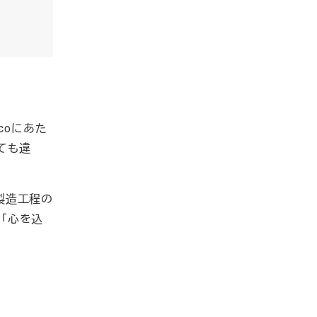
coにあた
えても違
。製造工程の
「心を込