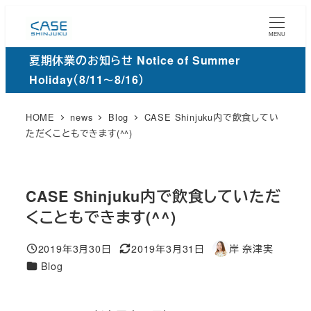
メ
イ
MENU
ン
夏期休業のお知らせ Notice of Summer
コ
Holiday（8/11～8/16）
ン
テ
HOME
news
Blog
CASE Shinjuku内で飲食してい
ン
ただくこともできます(^^)
ツ
へ
移
CASE Shinjuku内で飲食していただ
動
くこともできます(^^)
2019年3月30日
2019年3月31日
岸 奈津実
投稿日
更
著
カ
Blog
新
者
テ
日
ゴ