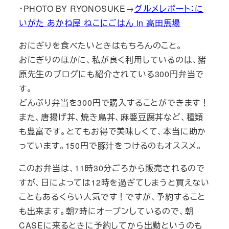
・PHOTO BY RYONOSUKE→
グルメレポート：に
いがた あかね屋 ねこにごはん in 高田馬場
おにぎりを食べたいときはもちろんのこと。
おにぎりのほかに、私が良く利用しているのは、猪
原先生のブログにも紹介されている300円弁当で
す。
どんぶり弁当を300円で購入することができます！
また、唐揚げ丼、焼き鳥丼、麻婆豆腐丼など、種類
も豊富です。とてもお得で美味しくて、本当に助か
っています。150円で豚汁をつけるのもオススメ。
このお弁当は、11時30分ごろから販売されるので
すが、日によっては12時を過ぎてしまうと買えない
こともあるくらい人気です！ですが、予約すること
も出来ます。朝7時にオープンしているので、朝
CASEに来るときに予約してから出勤というのも