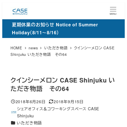
メ
イ
MENU
ン
夏期休業のお知らせ Notice of Summer
コ
Holiday（8/11～8/16）
ン
テ
HOME
news
いただき物語
クインシーメロン CASE
ン
Shinjuku いただき物語 その64
ツ
へ
移
クインシーメロン CASE Shinjuku い
動
ただき物語 その64
2018年6月26日
2018年9月15日
投稿日
更
シェアオフィス＆コワーキングスペース CASE
新
著
Shinjuku
日
者
カ
いただき物語