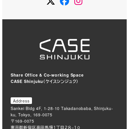
Share Office & Co-working Space
CASE Shinjuku（ケイスシンジュク）
Address
Sankei Bldg 4F, 1-28-10 Takadanobaba, Shinjuku-
ku, Tokyo, 169-0075
〒169-0075
東京都新宿区高田馬場１丁目２８−１０