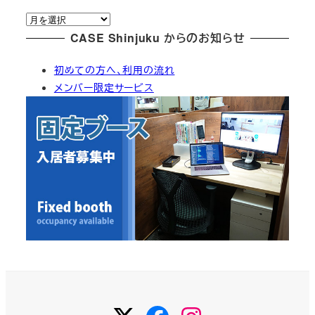
ゴ
ア
リ
ー
CASE Shinjuku からのお知らせ
ー
カ
初めての方へ、利用の流れ
イ
メンバー限定サービス
ブ
Twitter
Facebook
Instagram