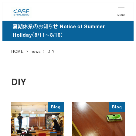
メ
イ
MENU
ン
夏期休業のお知らせ Notice of Summer
コ
Holiday（8/11～8/16）
ン
テ
HOME
news
DIY
ン
ツ
へ
DIY
移
動
Blog
Blog