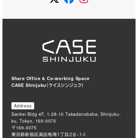
Share Office & Co-working Space
CASE Shinjuku（ケイスシンジュク）
Address
Sankei Bldg 4F, 1-28-10 Takadanobaba, Shinjuku-
ku, Tokyo, 169-0075
〒169-0075
東京都新宿区高田馬場１丁目２８−１０