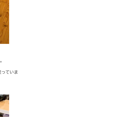
。
塗っていま