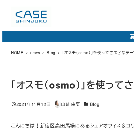
メ
イ
ン
コ
夏
ン
テ
HOME
news
Blog
「オスモ（osmo）」を使ってさまざなテ
ン
ツ
へ
「オスモ（osmo）」を使っ
移
動
カ
2021年11月12日
山﨑 由夏
Blog
投稿日
著
テ
者
ゴ
こんにちは！新宿区高田馬場にあるシェアオフィス＆コワーキ
リ
ー