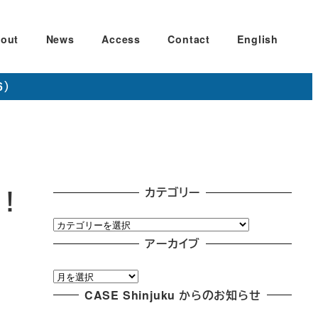
out
News
Access
Contact
English
6）
カテゴリー
た！
カ
テ
アーカイブ
ゴ
ア
リ
ー
CASE Shinjuku からのお知らせ
ー
カ