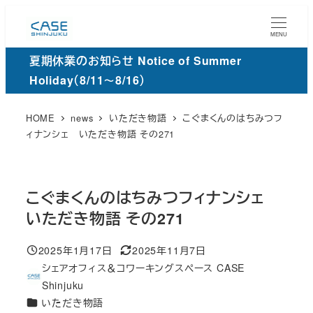
メ
イ
MENU
ン
夏期休業のお知らせ Notice of Summer
コ
Holiday（8/11～8/16）
ン
テ
HOME
news
いただき物語
こぐまくんのはちみつフ
ン
ィナンシェ いただき物語 その271
ツ
へ
移
こぐまくんのはちみつフィナンシェ
動
いただき物語 その271
2025年1月17日
2025年11月7日
投稿日
更
シェアオフィス＆コワーキングスペース CASE
新
著
Shinjuku
日
者
カ
いただき物語