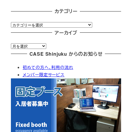
カテゴリー
カ
テ
アーカイブ
ゴ
ア
リ
ー
CASE Shinjuku からのお知らせ
ー
カ
初めての方へ、利用の流れ
イ
メンバー限定サービス
ブ