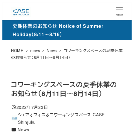
メ
イ
MENU
ン
夏期休業のお知らせ Notice of Summer
コ
Holiday（8/11～8/16）
ン
テ
HOME
news
News
コワーキングスペースの夏季休業
ン
のお知らせ（8月11日～8月14日）
ツ
へ
移
コワーキングスペースの夏季休業の
動
お知らせ（8月11日～8月14日）
2022年7月23日
投稿日
シェアオフィス＆コワーキングスペース CASE
著
Shinjuku
者
カ
News