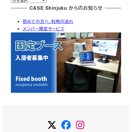
リ
ー
CASE Shinjuku からのお知らせ
ー
カ
初めての方へ、利用の流れ
イ
メンバー限定サービス
ブ
Twitter
Facebook
Instagram