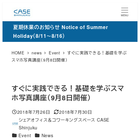
メ
イ
MENU
ン
夏期休業のお知らせ Notice of Summer
コ
Holiday（8/11～8/16）
ン
テ
HOME
news
Event
すぐに実践できる！基礎を学ぶ
ン
スマホ写真講座（9月8日開催）
ツ
へ
移
すぐに実践できる！基礎を学ぶスマ
動
ホ写真講座（9月8日開催）
2018年7月26日
2018年7月30日
投稿日
更
シェアオフィス＆コワーキングスペース CASE
新
著
Shinjuku
日
者
カ
カ
Event
News