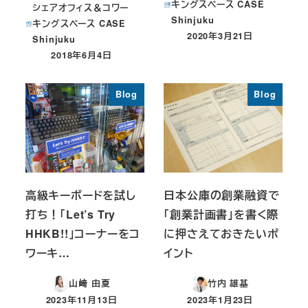
キングスペース CASE
シェアオフィス＆コワー
Shinjuku
キングスペース CASE
2020年3月21日
Shinjuku
投稿日
2018年6月4日
投稿日
Blog
Blog
高級キーボードを試し
日本公庫の創業融資で
打ち！「Let’s Try
「創業計画書」を書く際
HHKB!!」コーナーをコ
に押さえておきたいポ
ワーキ…
イント
山﨑 由夏
竹内 雄基
2023年11月13日
2023年1月23日
投稿日
投稿日