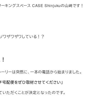
ングスペース CASE Shinjukuの山﨑です！
ワソワザワザワしている！？
た！
トーリーは突然に、一本の電話から始まりました。
ンチ宅配便をぜひ取材させてください」
ていただくことが決定となったのです。