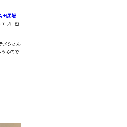
高田馬場
シェフに密
ラメシさん
しゃるので