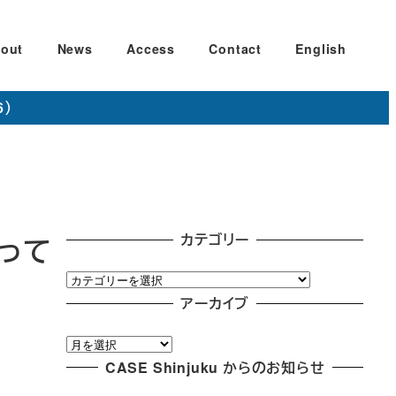
out
News
Access
Contact
English
6）
カテゴリー
やって
カ
テ
アーカイブ
ゴ
ア
リ
ー
CASE Shinjuku からのお知らせ
ー
カ