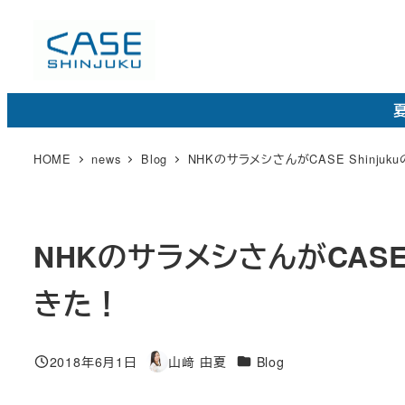
メ
イ
ン
コ
夏
ン
テ
HOME
news
Blog
NHKのサラメシさんがCASE Shinj
ン
ツ
へ
NHKのサラメシさんがCASE
移
動
きた！
カ
2018年6月1日
山﨑 由夏
Blog
投稿日
著
テ
者