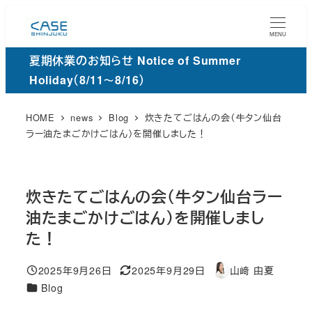
メ
イ
MENU
ン
夏期休業のお知らせ Notice of Summer
コ
Holiday（8/11～8/16）
ン
テ
HOME
news
Blog
炊きたてごはんの会（牛タン仙台
ン
ラー油たまごかけごはん）を開催しました！
ツ
へ
移
炊きたてごはんの会（牛タン仙台ラー
動
油たまごかけごはん）を開催しまし
た！
2025年9月26日
2025年9月29日
山﨑 由夏
投稿日
更
著
カ
Blog
新
者
テ