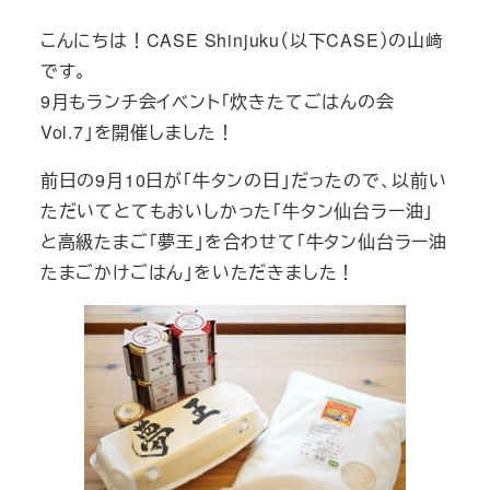
日
ゴ
こんにちは！CASE Shinjuku（以下CASE）の山﨑
リ
です。
ー
9月もランチ会イベント「炊きたてごはんの会
Vol.7」を開催しました！
前日の9月10日が「牛タンの日」だったので、以前い
ただいてとてもおいしかった「牛タン仙台ラー油」
と高級たまご「夢王」を合わせて「牛タン仙台ラー油
たまごかけごはん」をいただきました！