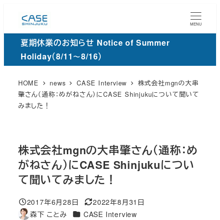
メ
イ
MENU
ン
夏期休業のお知らせ Notice of Summer
コ
Holiday（8/11～8/16）
ン
テ
HOME
news
CASE Interview
株式会社mgnの大串
ン
肇さん（通称：めがねさん）にCASE Shinjukuについて聞いて
みました！
ツ
へ
移
動
株式会社mgnの大串肇さん（通称：め
がねさん）にCASE Shinjukuについ
て聞いてみました！
2017年6月28日
2022年8月31日
投稿日
更
カ
森下 ことみ
CASE Interview
著
新