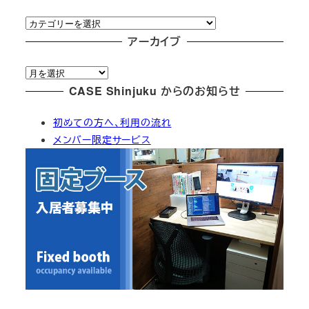
カ
テ
アーカイブ
ゴ
ア
リ
ー
CASE Shinjuku からのお知らせ
ー
カ
初めての方へ、利用の流れ
イ
メンバー限定サービス
ブ