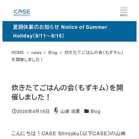
メ
イ
MENU
ン
夏期休業のお知らせ Notice of Summer
コ
Holiday（8/11～8/16）
ン
テ
HOME
news
Blog
炊きたてごはんの会（もずキム）
ン
を開催しました！
ツ
へ
移
炊きたてごはんの会（もずキム）を開
動
催しました！
カ
2026年4月18日
山﨑 由夏
Blog
投稿日
著
テ
者
ゴ
こんにちは！CASE Shinjuku（以下CASE）の山﨑
リ