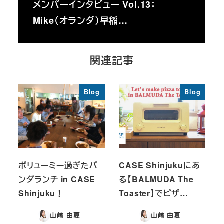
メンバーインタビュー Vol.13：
Mike（オランダ）早稲…
関連記事
Blog
Blog
ボリューミー過ぎたパ
CASE Shinjukuにあ
ンダランチ in CASE
る【BALMUDA The
Shinjuku！
Toaster】でピザ…
山﨑 由夏
山﨑 由夏