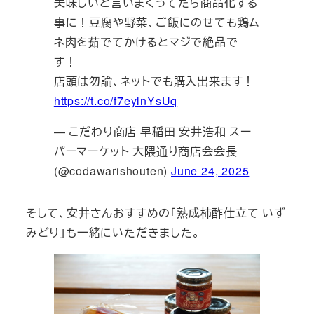
美味しいと言いまくってたら商品化する
事に！豆腐や野菜、ご飯にのせても鶏ム
ネ肉を茹でてかけるとマジで絶品で
す！
店頭は勿論、ネットでも購入出来ます！
https://t.co/f7eylnYsUq
— こだわり商店 早稲田 安井浩和 スー
パーマーケット 大隈通り商店会会長
(@codawarishouten)
June 24, 2025
そして、安井さんおすすめの「熟成柿酢仕立て いず
みどり」も一緒にいただきました。