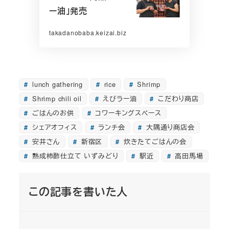
ー油」発売
takadanobaba.keizai.biz
lunch gathering
rice
Shrimp
Shrimp chili oil
えびラー油
こだわり商店
ごはんのお供
コワーキングスペース
シェアオフィス
ランチ会
大隅通り商店会
安井さん
新宿区
炊きたてごはんの会
熟成柿酢仕立て いずみどり
駅近
高田馬場
この記事を書いた人