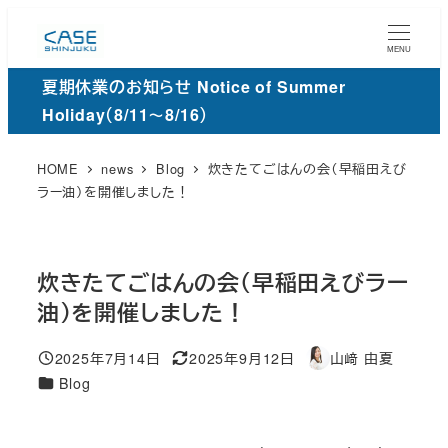
メ
イ
MENU
ン
夏期休業のお知らせ Notice of Summer
コ
Holiday（8/11～8/16）
ン
テ
HOME
news
Blog
炊きたてごはんの会（早稲田えび
ン
ラー油）を開催しました！
ツ
へ
移
炊きたてごはんの会（早稲田えびラー
動
油）を開催しました！
2025年7月14日
2025年9月12日
山﨑 由夏
投稿日
更
著
カ
Blog
新
者
テ
日
ゴ