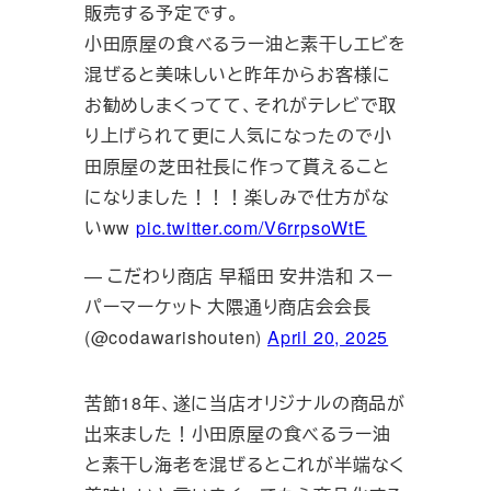
販売する予定です。
小田原屋の食べるラー油と素干しエビを
混ぜると美味しいと昨年からお客様に
お勧めしまくってて、それがテレビで取
り上げられて更に人気になったので小
田原屋の芝田社長に作って貰えること
になりました！！！楽しみで仕方がな
いww
pic.twitter.com/V6rrpsoWtE
— こだわり商店 早稲田 安井浩和 スー
パーマーケット 大隈通り商店会会長
(@codawarishouten)
April 20, 2025
苦節18年、遂に当店オリジナルの商品が
出来ました！小田原屋の食べるラー油
と素干し海老を混ぜるとこれが半端なく