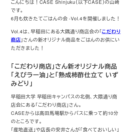
こんにちは！CASE Shinjuku（以下CASE）の山﨑
リ
です。
ー
6月も炊きたてごはんの会 -Vol.4を開催しました！
Vol.4は、早稲田にある大隅通り商店会の「
こだわり
商店
」さんの新オリジナル商品をごはんのお供にい
ただきました！
「こだわり商店」さん新オリジナル商品
「えびラー油」と「熟成柿酢仕立て いず
みどり」
早稲田大学 早稲田キャンパスの北側、大隈通り商
店会にある「こだわり商店」さん。
CASEからは高田馬場駅からバスに乗って約10分
のところです。
「産地直送」や店長の安井さんが「食べておいしい」