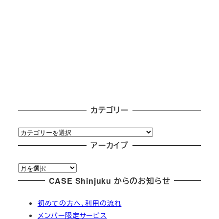
カテゴリー
カ
テ
アーカイブ
ゴ
ア
リ
ー
CASE Shinjuku からのお知らせ
ー
カ
初めての方へ、利用の流れ
イ
メンバー限定サービス
ブ