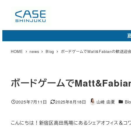
メ
イ
ン
コ
夏
ン
テ
HOME
news
Blog
ボードゲームでMatt&Fabianの歓送
ン
ツ
へ
ボードゲームでMatt&Fab
移
動
カ
2025年7月11日
2025年8月18日
山﨑 由夏
Bl
投稿日
更
著
テ
新
者
ゴ
日
こんにちは！新宿区高田馬場にあるシェアオフィス＆コワーキ
リ
ー