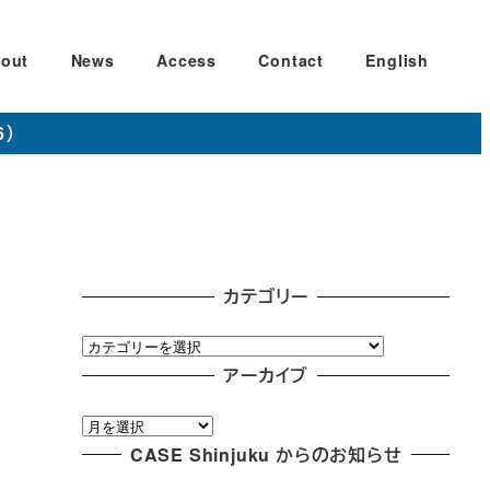
out
News
Access
Contact
English
6）
カテゴリー
カ
テ
アーカイブ
ゴ
ア
リ
ー
CASE Shinjuku からのお知らせ
ー
カ