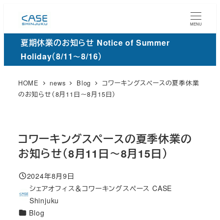
メ
イ
MENU
ン
夏期休業のお知らせ Notice of Summer
コ
Holiday（8/11～8/16）
ン
テ
HOME
news
Blog
コワーキングスペースの夏季休業
ン
のお知らせ（8月11日～8月15日）
ツ
へ
移
コワーキングスペースの夏季休業の
動
お知らせ（8月11日～8月15日）
2024年8月9日
投稿日
シェアオフィス＆コワーキングスペース CASE
著
Shinjuku
者
カ
Blog