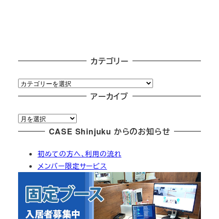
カテゴリー
カ
テ
アーカイブ
ゴ
ア
リ
ー
CASE Shinjuku からのお知らせ
ー
カ
初めての方へ、利用の流れ
イ
メンバー限定サービス
ブ