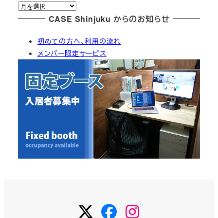
ア
リ
ー
CASE Shinjuku からのお知らせ
ー
カ
初めての方へ、利用の流れ
イ
メンバー限定サービス
ブ
Twitter
Facebook
Instagram