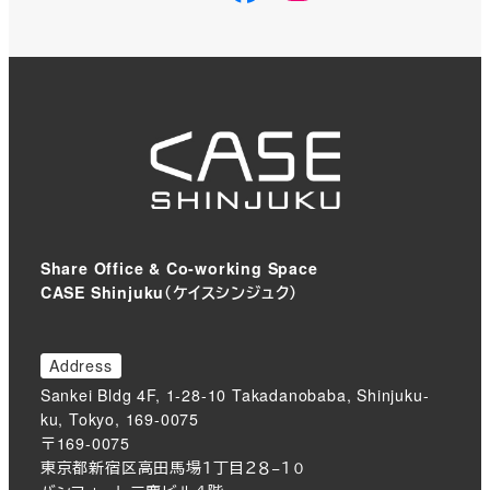
Share Office & Co-working Space
CASE Shinjuku（ケイスシンジュク）
Address
Sankei Bldg 4F, 1-28-10 Takadanobaba, Shinjuku-
ku, Tokyo, 169-0075
〒169-0075
東京都新宿区高田馬場１丁目２８−１０