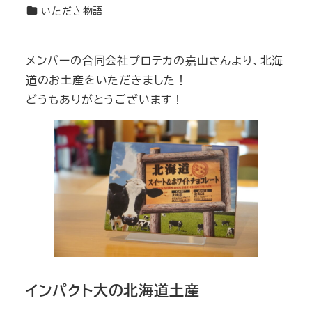
日
者
カ
いただき物語
テ
ゴ
メンバーの合同会社プロテカの嘉山さんより、北海
リ
道のお土産をいただきました！
ー
どうもありがとうございます！
インパクト大の北海道土産