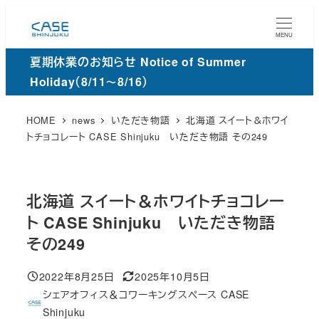
メ
イ
MENU
ン
夏期休業のお知らせ Notice of Summer
コ
Holiday（8/11～8/16）
ン
テ
HOME
news
いただき物語
北海道 スイート＆ホワイ
ン
トチョコレート CASE Shinjuku いただき物語 その249
ツ
へ
移
北海道 スイート＆ホワイトチョコレー
動
ト CASE Shinjuku いただき物語
その249
2022年8月25日
2025年10月5日
投稿日
更
シェアオフィス＆コワーキングスペース CASE
新
著
Shinjuku