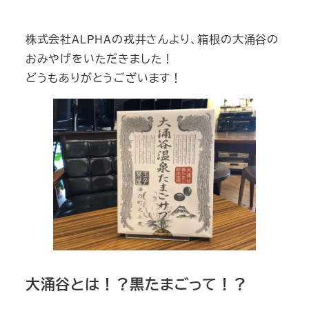
テ
ゴ
株式会社ALPHAの戎井さんより、箱根の大涌谷の
リ
おみやげをいただきました！
ー
どうもありがとうございます！
大涌谷とは！？黒たまごって！？