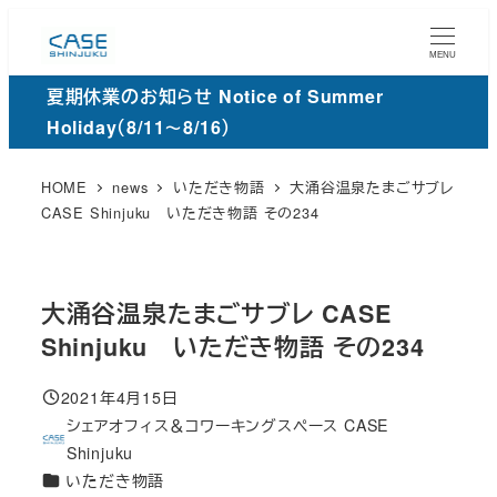
メ
イ
MENU
ン
夏期休業のお知らせ Notice of Summer
コ
Holiday（8/11～8/16）
ン
テ
HOME
news
いただき物語
大涌谷温泉たまごサブレ
ン
CASE Shinjuku いただき物語 その234
ツ
へ
移
大涌谷温泉たまごサブレ CASE
動
Shinjuku いただき物語 その234
2021年4月15日
投稿日
シェアオフィス＆コワーキングスペース CASE
著
Shinjuku
者
カ
いただき物語