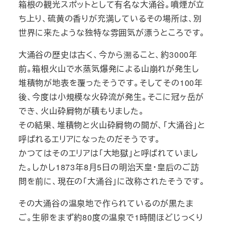
箱根の観光スポットとして有名な大涌谷。噴煙が立
ち上り、硫黄の香りが充満しているその場所は、別
世界に来たような独特な雰囲気が漂うところです。
大涌谷の歴史は古く、今から溯ること、約3000年
前。箱根火山で水蒸気爆発による山崩れが発生し
堆積物が地表を覆ったそうです。そしてその100年
後、今度は小規模な火砕流が発生。そこに冠ヶ岳が
でき、火山砕屑物が積もりました。
その結果、堆積物と火山砕屑物の間が、「大涌谷」と
呼ばれるエリアになったのだそうです。
かつてはそのエリアは「大地獄」と呼ばれていまし
た。しかし1873年8月5日の明治天皇・皇后のご訪
問を前に、現在の「大涌谷」に改称されたそうです。
その大涌谷の温泉地で作られているのが黒たま
ご。生卵をまず約80度の温泉で1時間ほどじっくり