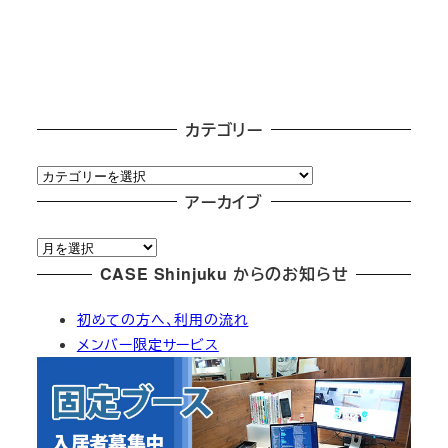
カテゴリー
カ
テ
アーカイブ
ゴ
ア
リ
ー
CASE Shinjuku からのお知らせ
ー
カ
初めての方へ、利用の流れ
イ
メンバー限定サービス
ブ