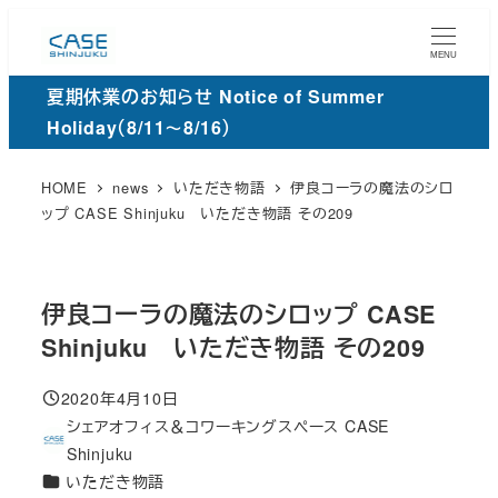
メ
イ
MENU
ン
夏期休業のお知らせ Notice of Summer
コ
Holiday（8/11～8/16）
ン
テ
HOME
news
いただき物語
伊良コーラの魔法のシロ
ン
ップ CASE Shinjuku いただき物語 その209
ツ
へ
移
伊良コーラの魔法のシロップ CASE
動
Shinjuku いただき物語 その209
2020年4月10日
投稿日
シェアオフィス＆コワーキングスペース CASE
著
Shinjuku
者
カ
いただき物語