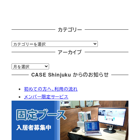
カテゴリー
カ
テ
アーカイブ
ゴ
ア
リ
ー
CASE Shinjuku からのお知らせ
ー
カ
初めての方へ、利用の流れ
イ
メンバー限定サービス
ブ