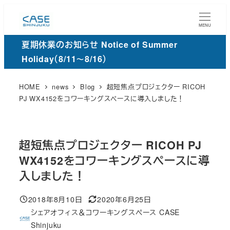
メ
イ
MENU
ン
夏期休業のお知らせ Notice of Summer
コ
Holiday（8/11～8/16）
ン
テ
HOME
news
Blog
超短焦点プロジェクター RICOH
ン
PJ WX4152をコワーキングスペースに導入しました！
ツ
へ
移
超短焦点プロジェクター RICOH PJ
動
WX4152をコワーキングスペースに導
入しました！
2018年8月10日
2020年6月25日
投稿日
更
シェアオフィス＆コワーキングスペース CASE
新
著
Shinjuku