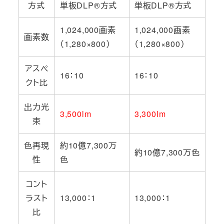
方式
単板DLP®方式
単板DLP®方式
1,024,000画素
1,024,000画素
画素数
（1,280×800）
（1,280×800）
アスペ
16：10
16：10
クト比
出力光
3,500lm
3,300lm
束
色再現
約10億7,300万
約10億7,300万色
性
色
コント
ラスト
13,000：1
13,000：1
比