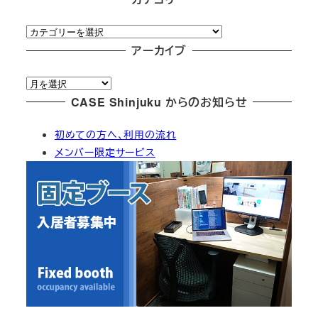
カ
テ
アーカイブ
ゴ
ア
リ
ー
CASE Shinjuku からのお知らせ
ー
カ
初めての方へ、利用の流れ
イ
メンバー限定サービス
ブ