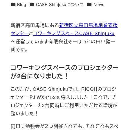
日
者
カ
カ
カ
Blog
CASE Shinjukuについて
News
テ
テ
テ
ゴ
ゴ
ゴ
新宿区高田馬場にある
新宿区立高田馬場創業支援
リ
リ
リ
センター
と
コワーキングスペースCASE Shinjuku
ー
ー
ー
を運営しています有限会社そーほっとの田中健一
朗です。
コワーキングスペースのプロジェクター
が2台になりました！
このたび、CASE Shinjukuでは、RICOHのプロジ
ェクター PJ WX4152を導入しました！これで、プ
ロジェクターを2台同時にご利用いただける環境が
整いました！
同日に勉強会が２つ開催されても、それぞれもスペ