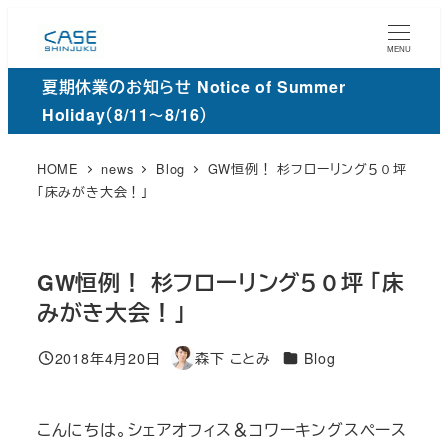
メ
イ
MENU
ン
夏期休業のお知らせ Notice of Summer
コ
Holiday（8/11～8/16）
ン
テ
HOME
news
Blog
GW恒例！ 杉フローリング５０坪
ン
「床みがき大会！」
ツ
へ
移
GW恒例！ 杉フローリング５０坪 「床
動
みがき大会！」
カ
2018年4月20日
森下 ことみ
Blog
投稿日
著
テ
者
ゴ
こんにちは。シェアオフィス＆コワーキングスペース
リ