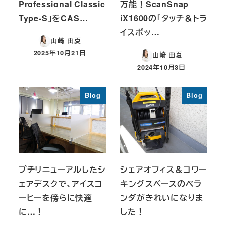
Professional Classic
万能！ScanSnap
Type-S」をCAS…
iX1600の「タッチ＆トラ
イスポッ…
山﨑 由夏
2025年10月21日
山﨑 由夏
投稿日
2024年10月3日
投稿日
Blog
Blog
プチリニューアルしたシ
シェアオフィス＆コワー
ェアデスクで、アイスコ
キングスペースのベラ
ーヒーを傍らに快適
ンダがきれいになりま
に…！
した！