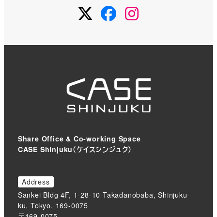
Twitter
Facebook
Instagram
Share Office & Co-working Space
CASE Shinjuku（ケイスシンジュク）
Address
Sankei Bldg 4F, 1-28-10 Takadanobaba, Shinjuku-
ku, Tokyo, 169-0075
〒169-0075