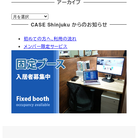
テ
アーカイブ
ゴ
ア
リ
ー
CASE Shinjuku からのお知らせ
ー
カ
初めての方へ、利用の流れ
イ
メンバー限定サービス
ブ