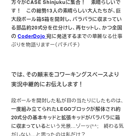
方々がCASE Shinjukuに集合！ 素晴らしいで
す！ この総勢13人の素晴らしい大人たちが、巨
大段ボール箱5箱を開封し、バラバラに収まってい
る部品約20式分を仕分けし、再セットし、かつ全国
の
CoderDojo
宛に発送するまで
の華麗なる仕事
ぶりを物語りますー（パチパチ）
では、その顛末をコワーキングスペースより
実況中継的にお伝えします！
段ボールを開封した私が目の当たりにしたものは、
一度組み立てられたLEGOブロックが解体され約
20式分の基本キッドと拡張キッドがバラバラに箱
に収まっている
という光景…ゾーッ(^^; 終わる気
がしない…と思ったのは私だけ？