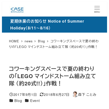
メ
イ
MENU
ン
夏期休業のお知らせ Notice of Summer
コ
Holiday（8/11～8/16）
ン
テ
HOME
news
Blog
コワーキングスペースで夏の終わ
ン
りの「LEGO マインドストーム組み立て隊 （約20式!!）」作戦！
ツ
へ
移
コワーキングスペースで夏の終わり
動
の「LEGO マインドストーム組み立て
隊 （約20式!!）」作戦！
2017年9月1日
2018年6月27日
森下 ことみ
投稿日
更
著
カ
カ
Blog
Event
新
者
テ
テ