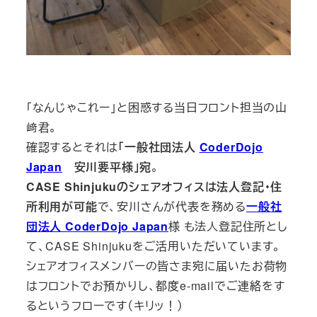
「なんじゃこれー」と困惑する当日フロント担当の山
﨑君。
確認するとそれは
「一般社団法人
CoderDojo
Japan
安川要平様」宛
。
CASE Shinjukuのシェアオフィスは法人登記・住
所利用が可能
で、安川さんが代表を務める
一般社
団法人 CoderDojo Japan
様 も法人登記住所とし
て、CASE Shinjukuをご活用いただいています。
シェアオフィスメンバーの皆さま宛に届いたお荷物
はフロントでお預かりし、都度e-mailでご連絡をす
るというフローです（キリッ！）