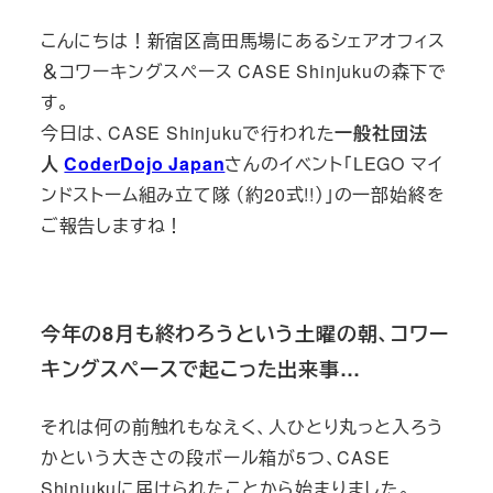
日
ゴ
ゴ
こんにちは！新宿区高田馬場にあるシェアオフィス
リ
リ
＆コワーキングスペース CASE Shinjukuの森下で
ー
ー
す。
今日は、CASE Shinjukuで行われた
一般社団法
人
CoderDojo Japan
さんのイベント「LEGO マイ
ンドストーム組み立て隊 （約20式!!）」の一部始終を
ご報告しますね！
今年の8月も終わろうという土曜の朝、コワー
キングスペースで起こった出来事…
それは何の前触れもなえく、人ひとり丸っと入ろう
かという大きさの段ボール箱が5つ、CASE
Shinjukuに届けられたことから始まりました。