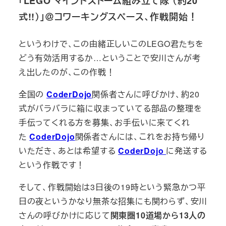
「LEGO マインドストーム組み立て隊 （約20
式!!）」＠コワーキングスペース、作戦開始！
というわけで、この由緒正しいこのLEGO君たちを
どう有効活用するか…ということで安川さんが考
え出したのが、この作戦！
全国の
CoderDojo
関係者さんに呼びかけ、約20
式がバラバラに箱に収まっていてる部品の整理を
手伝ってくれる方を募集、お手伝いに来てくれ
た
CoderDojo
関係者さんには、これをお持ち帰り
いただき、あとは希望する
CoderDojo
に発送する
という作戦です！
そして、作戦開始は3日後の19時という緊急かつ平
日の夜というかなり無茶な招集にも関わらず、安川
さんの呼びかけに応じて
関東圏10道場から13人の