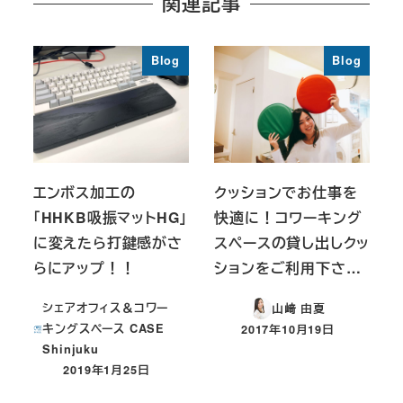
関連記事
Blog
Blog
エンボス加工の
クッションでお仕事を
「HHKB吸振マットHG」
快適に！コワーキング
に変えたら打鍵感がさ
スペースの貸し出しクッ
らにアップ！！
ションをご利用下さ…
シェアオフィス＆コワー
山﨑 由夏
キングスペース CASE
2017年10月19日
投稿日
Shinjuku
2019年1月25日
投稿日