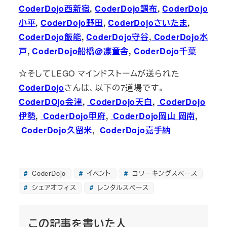
CoderDojo西新宿
,
CoderDojo調布
,
CoderDojo
小平
,
CoderDojo野田
,
CoderDojoさいたま
,
CoderDojo飯能
,
CoderDojo守谷
,
CoderDojo水
戸
,
CoderDojo船橋@凛童舎
,
CoderDojo千葉
☆そしてLEGO マインドストームが送られた
CoderDojo
さんは、以下の7道場です。
CoderDOjo会津
,
CoderDojo天白
,
CoderDojo
伊勢
,
CoderDojo甲府
,
CoderDojo岡山 岡南
,
CoderDojo久留米
,
CoderDojo嘉手納
CoderDojo
イベント
コワーキングスペース
シェアオフィス
レンタルスペース
この記事を書いた人