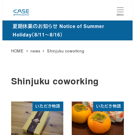
メ
イ
MENU
ン
夏期休業のお知らせ Notice of Summer
コ
Holiday（8/11～8/16）
ン
テ
HOME
news
Shinjuku coworking
ン
ツ
へ
Shinjuku coworking
移
動
いただき物語
いただき物語