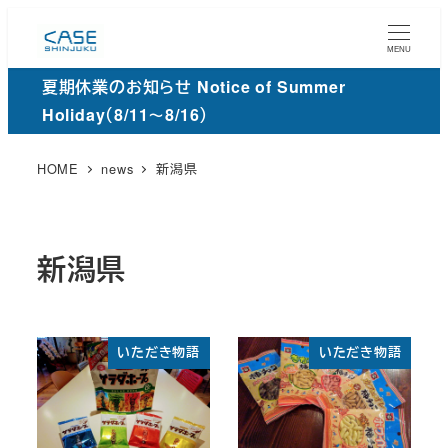
メ
イ
MENU
ン
夏期休業のお知らせ Notice of Summer
コ
Holiday（8/11～8/16）
ン
テ
HOME
news
新潟県
ン
ツ
へ
新潟県
移
動
いただき物語
いただき物語