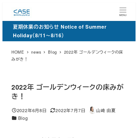
メ
イ
MENU
ン
夏期休業のお知らせ Notice of Summer
コ
Holiday（8/11～8/16）
ン
テ
HOME
news
Blog
2022年 ゴールデンウィークの床
ン
みがき！
ツ
へ
移
2022年 ゴールデンウィークの床みが
動
き！
2022年6月8日
2022年7月7日
山﨑 由夏
投稿日
更
著
カ
Blog
新
者
テ
日
ゴ