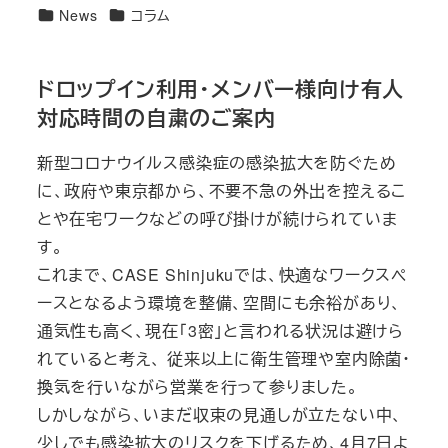
者
カ
カ
News
コラム
テ
テ
ゴ
ゴ
ドロップイン利用・メンバー様向け有人
リ
リ
対応時間の自粛のご案内
ー
ー
新型コロナウイルス感染症の感染拡大を防ぐため
に、政府や東京都から、不要不急の外出を控えるこ
とや在宅ワークなどの呼び掛けが続けられていま
す。
これまで、CASE Shinjukuでは、快適なワークスペ
ースとなるよう環境を整備、空間にも余裕があり、
通気性も高く、現在「3密」と言われる状況は避けら
れていると考え、 従来以上に衛生管理や室内除菌・
換気を行いながら営業を行って参りました。
しかしながら、いまだ収束の見通しが立たない中、
少しでも感染拡大のリスクを下げるため、4月7日よ