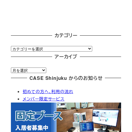
カテゴリー
カ
テ
アーカイブ
ゴ
ア
リ
ー
CASE Shinjuku からのお知らせ
ー
カ
初めての方へ、利用の流れ
イ
メンバー限定サービス
ブ