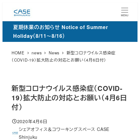
メ
イ
MENU
ン
夏期休業のお知らせ Notice of Summer
コ
Holiday（8/11～8/16）
ン
テ
HOME
news
News
新型コロナウイルス感染症
ン
（COVID-19）拡大防止の対応とお願い（4月6日付）
ツ
へ
移
新型コロナウイルス感染症（COVID-
動
19）拡大防止の対応とお願い（4月6日
付）
2020年4月6日
投稿日
シェアオフィス＆コワーキングスペース CASE
著
Shinjuku