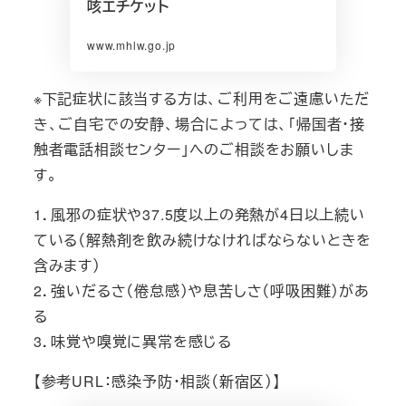
咳エチケット
www.mhlw.go.jp
※下記症状に該当する方は、ご利用をご遠慮いただ
き、ご自宅での安静、場合によっては、「帰国者・接
触者電話相談センター」へのご相談をお願いしま
す。
1．風邪の症状や37.5度以上の発熱が4日以上続い
ている（解熱剤を飲み続けなければならないときを
含みます）
2．強いだるさ（倦怠感）や息苦しさ（呼吸困難）があ
る
3．味覚や嗅覚に異常を感じる
【参考URL：感染予防・相談（新宿区）】