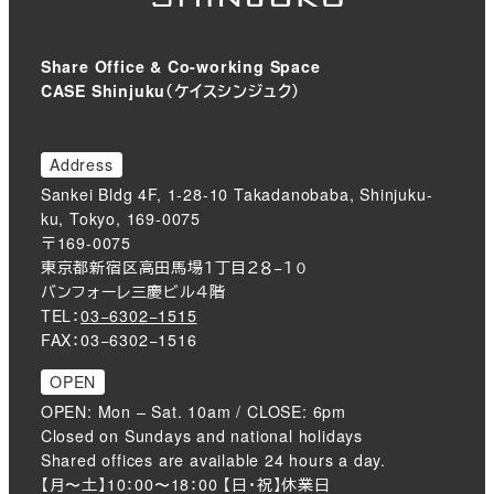
Share Office & Co-working Space
CASE Shinjuku（ケイスシンジュク）
Address
Sankei Bldg 4F, 1-28-10 Takadanobaba, Shinjuku-
ku, Tokyo, 169-0075
〒169-0075
東京都新宿区高田馬場１丁目２８−１０
バンフォーレ三慶ビル４階
TEL：
03−6302−1515
FAX：03−6302−1516
OPEN
OPEN: Mon – Sat. 10am / CLOSE: 6pm
Closed on Sundays and national holidays
Shared offices are available 24 hours a day.
【月〜土】10：00〜18：00 【日・祝】休業日