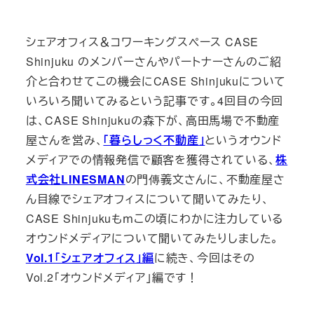
テ
テ
ゴ
ゴ
シェアオフィス＆コワーキングスペース CASE
リ
リ
Shinjuku のメンバーさんやパートナーさんのご紹
ー
ー
介と合わせてこの機会にCASE Shinjukuについて
いろいろ聞いてみるという記事です。4回目の今回
は、CASE Shinjukuの森下が、高田馬場で不動産
屋さんを営み、
「暮らしっく不動産」
というオウンド
メディアでの情報発信で顧客を獲得されている、
株
式会社LINESMAN
の門傳義文さんに、不動産屋さ
ん目線でシェアオフィスについて聞いてみたり、
CASE Shinjukuもｍこの頃にわかに注力している
オウンドメディアについて聞いてみたりしました。
Vol.1「シェアオフィス」編
に続き、今回はその
Vol.2「オウンドメディア」編です！