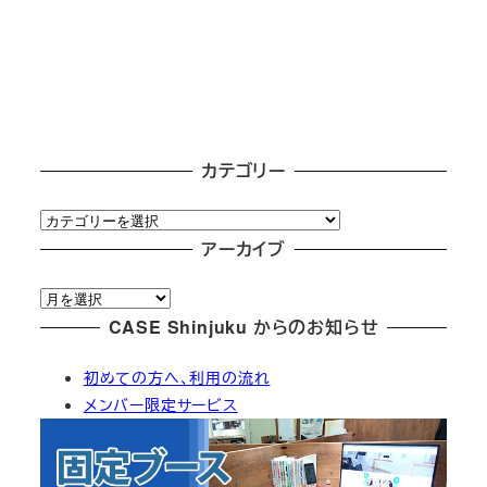
カテゴリー
カ
テ
アーカイブ
ゴ
ア
リ
ー
CASE Shinjuku からのお知らせ
ー
カ
初めての方へ、利用の流れ
イ
メンバー限定サービス
ブ