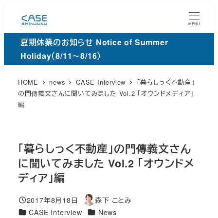
メ
イ
MENU
ン
夏期休業のお知らせ Notice of Summer
コ
Holiday（8/11～8/16）
ン
テ
HOME
news
CASE Interview
「暮らしっく不動産」
ン
の門傳義文さんに聞いてみました Vol.2 「オウンドメディア」
編
ツ
へ
移
動
「暮らしっく不動産」の門傳義文さん
に聞いてみました Vol.2 「オウンドメ
ディア」編
2017年8月18日
森下 ことみ
投稿日
著
カ
カ
CASE Interview
News
者