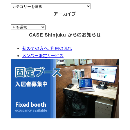
カ
テ
アーカイブ
ゴ
ア
リ
ー
CASE Shinjuku からのお知らせ
ー
カ
初めての方へ、利用の流れ
イ
メンバー限定サービス
ブ