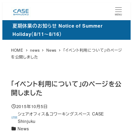
メ
イ
MENU
ン
夏期休業のお知らせ Notice of Summer
コ
Holiday（8/11～8/16）
ン
テ
HOME
news
News
「イベント利用について」のページ
ン
を公開しました
ツ
へ
移
「イベント利用について」のページを公
動
開しました
2015年10月5日
投稿日
シェアオフィス＆コワーキングスペース CASE
著
Shinjuku
者
カ
News