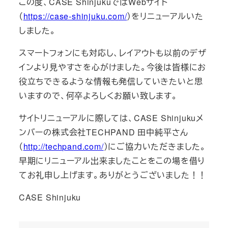
この度、CASE ShinjukuではWebサイト
リ
（
https://case-shinjuku.com/
）をリニューアルいた
ー
しました。
スマートフォンにも対応し、レイアウトも以前のデザ
インより見やすさを心がけました。今後は皆様にお
役立ちできるような情報も発信していきたいと思
いますので、何卒よろしくお願い致します。
サイトリニューアルに際しては、CASE Shinjukuメ
ンバーの株式会社TECHPAND 田中純平さん
（
http://techpand.com/
）にご協力いただきました。
早期にリニューアル出来ましたことをこの場を借り
てお礼申し上げます。ありがとうございました！！
CASE Shinjuku