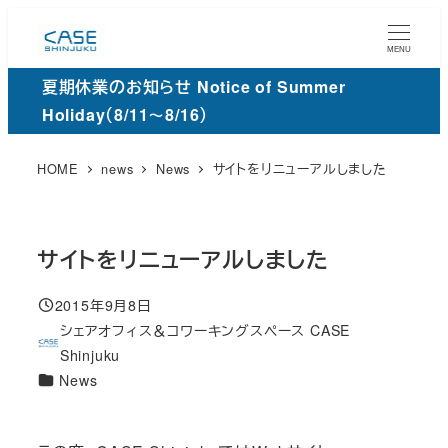
メ
イ
MENU
ン
夏期休業のお知らせ Notice of Summer
コ
Holiday（8/11～8/16）
ン
テ
HOME
news
News
サイトをリニューアルしました
ン
ツ
へ
サイトをリニューアルしました
移
動
2015年9月8日
投稿日
シェアオフィス＆コワーキングスペース CASE
著
Shinjuku
者
カ
News
テ
ゴ