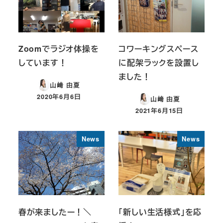
Zoomでラジオ体操を
コワーキングスペース
しています！
に配架ラックを設置し
ました！
山﨑 由夏
2020年6月6日
山﨑 由夏
投稿日
2021年6月15日
投稿日
News
News
春が来ましたー！＼
「新しい生活様式」を応