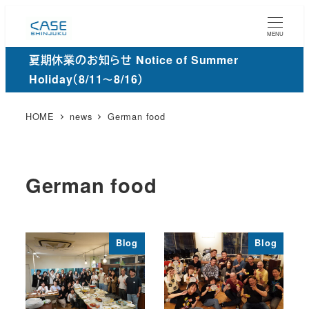
メ
イ
MENU
ン
夏期休業のお知らせ Notice of Summer
コ
Holiday（8/11～8/16）
ン
テ
HOME
news
German food
ン
ツ
へ
German food
移
動
Blog
Blog