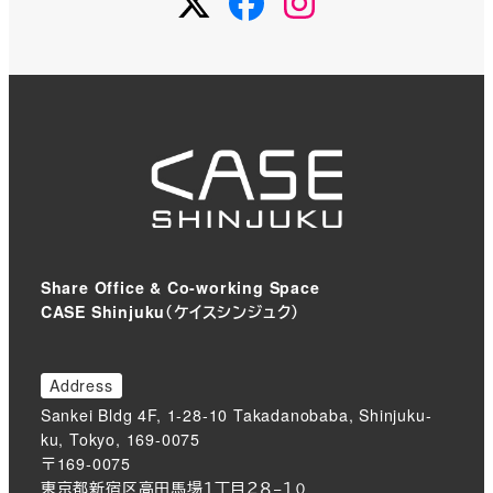
Share Office & Co-working Space
CASE Shinjuku（ケイスシンジュク）
Address
Sankei Bldg 4F, 1-28-10 Takadanobaba, Shinjuku-
ku, Tokyo, 169-0075
〒169-0075
東京都新宿区高田馬場１丁目２８−１０