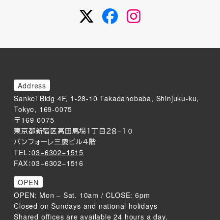
Twitter
Facebook
Instagram
Address
Sankei Bldg 4F, 1-28-10 Takadanobaba, Shinjuku-ku,
Tokyo, 169-0075
〒169-0075
東京都新宿区高田馬場１丁目２８−１０
バンフォーレ三慶ビル４階
TEL：
03−6302−1515
FAX：03−6302−1516
OPEN
OPEN: Mon – Sat. 10am / CLOSE: 6pm
Closed on Sundays and national holidays
Shared offices are available 24 hours a day.