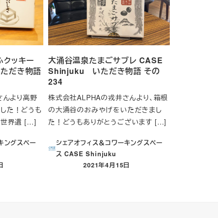
うふクッキー
大涌谷温泉たまごサブレ CASE
 いただき物語
Shinjuku いただき物語 その
234
さんより高野
株式会社ALPHAの戎井さんより、箱根
した！どうも
の大涌谷のおみやげをいただきまし
世界遺 […]
た！どうもありがとうございます […]
キングスペー
シェアオフィス＆コワーキングスペー
ス CASE Shinjuku
日
2021年4月15日
投稿日