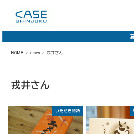
メ
イ
ン
コ
夏
ン
テ
HOME
news
戎井さん
ン
ツ
へ
戎井さん
移
動
いただき物語