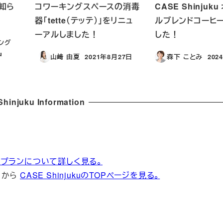
知ら
コワーキングスペースの消毒
CASE Shinjuk
器「tette（テッテ）」をリニュ
ルブレンドコーヒー
ーアルしました！
した！
ング
u
山﨑 由夏
2021年8月27日
森下 ことみ
202
投稿日
投稿
hinjuku Information
ukuのプランについて詳しく見る。
らから
CASE ShinjukuのTOPページを見る。