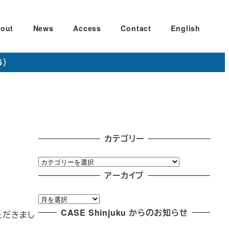
out
News
Access
Contact
English
6）
カテゴリー
カ
テ
アーカイブ
ゴ
ア
リ
ー
CASE Shinjuku からのお知らせ
ー
ただきまし
カ