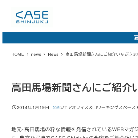
メ
イ
ン
コ
夏
ン
テ
HOME
news
News
高田馬場新聞さんにご紹介いただきま
ン
ツ
へ
高田馬場新聞さんにご紹介
移
動
2014年1月19日
シェアオフィス＆コワーキングスペース CAS
投稿日
著
者
地元・高田馬場の粋な情報を発信されているWEBマガジン「
た。豊富な写真でCASE Shinjukuの全容をご紹介頂い