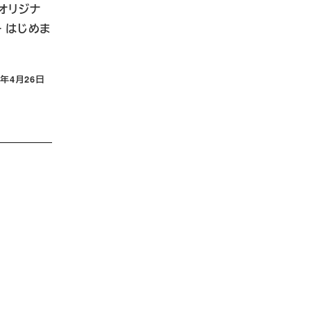
u オリジナ
 はじめま
4年4月26日
日