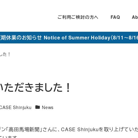
ご利用ご検討の方へ
FAQ
Ab
期休業のお知らせ Notice of Summer Holiday（8/11～8/1
した！
いただきました！
カ
E Shinjuku
News
テ
ゴ
高田馬場新聞」さんに、CASE Shinjukuを取り上げてい
リ
ています。
ー