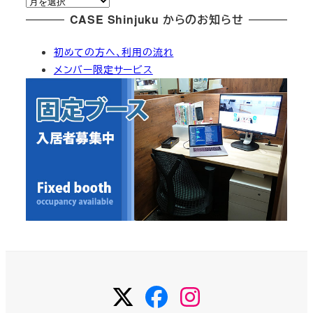
ア
リ
ー
CASE Shinjuku からのお知らせ
ー
カ
初めての方へ、利用の流れ
イ
メンバー限定サービス
ブ
Twitter
Facebook
Instagram